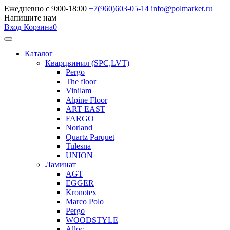
Ежедневно с 9:00-18:00
+7(960)603-05-14
info@polmarket.ru
Напишите нам
Вход
Корзина
0
Каталог
Кварцвинил (SPC,LVT)
Pergo
The floor
Vinilam
Alpine Floor
ART EAST
FARGO
Norland
Quartz Parquet
Tulesna
UNION
Ламинат
AGT
EGGER
Kronotex
Marco Polo
Pergo
WOODSTYLE
Alloc