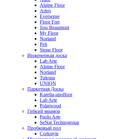
Alpine Floor
Arteo
Eversense
Floor Fort
Joss Beaumont
My Floor
Norland
Peli
Stone Floor
Инженерная доска
Lab Arte
Alpine Floor
Norland
Tulesna
UNION
Паркетная Доска
Karelia-upofloor
Lab Arte
Polarwood
Гибкий мрамор
Paolo Arte
SeNat Technogroup
Пробковый пол
Corkstyle