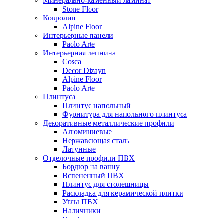
Минерально-каменный ламинат
Stone Floor
Ковролин
Alpine Floor
Интерьерные панели
Paolo Arte
Интерьерная лепнина
Cosca
Decor Dizayn
Alpine Floor
Paolo Arte
Плинтуса
Плинтус напольный
Фурнитура для напольного плинтуса
Декоративные металлические профили
Алюминиевые
Нержавеющая сталь
Латунные
Отделочные профили ПВХ
Бордюр на ванну
Вспененный ПВХ
Плинтус для столешницы
Раскладка для керамической плитки
Углы ПВХ
Наличники