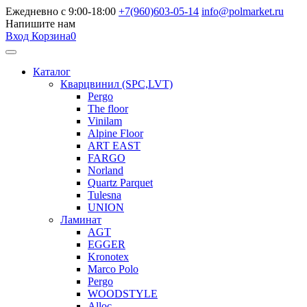
Ежедневно с 9:00-18:00
+7(960)603-05-14
info@polmarket.ru
Напишите нам
Вход
Корзина
0
Каталог
Кварцвинил (SPC,LVT)
Pergo
The floor
Vinilam
Alpine Floor
ART EAST
FARGO
Norland
Quartz Parquet
Tulesna
UNION
Ламинат
AGT
EGGER
Kronotex
Marco Polo
Pergo
WOODSTYLE
Alloc