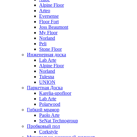
Alpine Floor
Arteo
Eversense
Floor Fort
Joss Beaumont
My Floor
Norland
Peli
Stone Floor
Инженерная доска
Lab Arte
Alpine Floor
Norland
Tulesna
UNION
Паркетная Доска
Karelia-upofloor
Lab Arte
Polarwood
Гибкий мрамор
Paolo Arte
SeNat Technogroup
Пробковый пол
Corkstyle