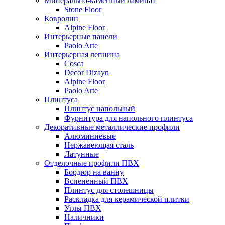
Минерально-каменный ламинат
Stone Floor
Ковролин
Alpine Floor
Интерьерные панели
Paolo Arte
Интерьерная лепнина
Cosca
Decor Dizayn
Alpine Floor
Paolo Arte
Плинтуса
Плинтус напольный
Фурнитура для напольного плинтуса
Декоративные металлические профили
Алюминиевые
Нержавеющая сталь
Латунные
Отделочные профили ПВХ
Бордюр на ванну
Вспененный ПВХ
Плинтус для столешницы
Раскладка для керамической плитки
Углы ПВХ
Наличники