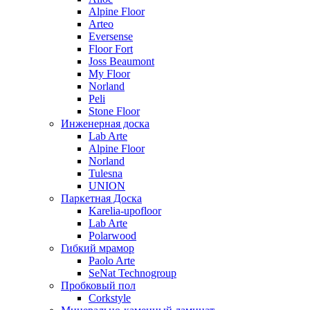
Alpine Floor
Arteo
Eversense
Floor Fort
Joss Beaumont
My Floor
Norland
Peli
Stone Floor
Инженерная доска
Lab Arte
Alpine Floor
Norland
Tulesna
UNION
Паркетная Доска
Karelia-upofloor
Lab Arte
Polarwood
Гибкий мрамор
Paolo Arte
SeNat Technogroup
Пробковый пол
Corkstyle