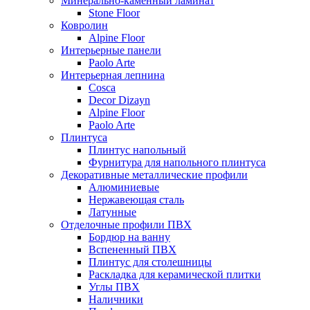
Минерально-каменный ламинат
Stone Floor
Ковролин
Alpine Floor
Интерьерные панели
Paolo Arte
Интерьерная лепнина
Cosca
Decor Dizayn
Alpine Floor
Paolo Arte
Плинтуса
Плинтус напольный
Фурнитура для напольного плинтуса
Декоративные металлические профили
Алюминиевые
Нержавеющая сталь
Латунные
Отделочные профили ПВХ
Бордюр на ванну
Вспененный ПВХ
Плинтус для столешницы
Раскладка для керамической плитки
Углы ПВХ
Наличники