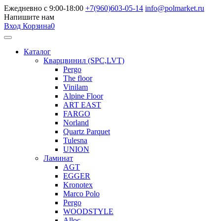
Ежедневно с 9:00-18:00
+7(960)603-05-14
info@polmarket.ru
Напишите нам
Вход
Корзина
0
Каталог
Кварцвинил (SPC,LVT)
Pergo
The floor
Vinilam
Alpine Floor
ART EAST
FARGO
Norland
Quartz Parquet
Tulesna
UNION
Ламинат
AGT
EGGER
Kronotex
Marco Polo
Pergo
WOODSTYLE
Alloc