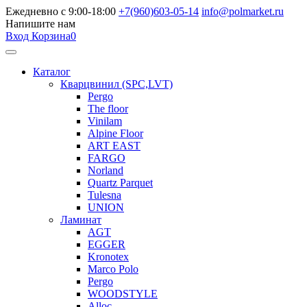
Ежедневно с 9:00-18:00
+7(960)603-05-14
info@polmarket.ru
Напишите нам
Вход
Корзина
0
Каталог
Кварцвинил (SPC,LVT)
Pergo
The floor
Vinilam
Alpine Floor
ART EAST
FARGO
Norland
Quartz Parquet
Tulesna
UNION
Ламинат
AGT
EGGER
Kronotex
Marco Polo
Pergo
WOODSTYLE
Alloc