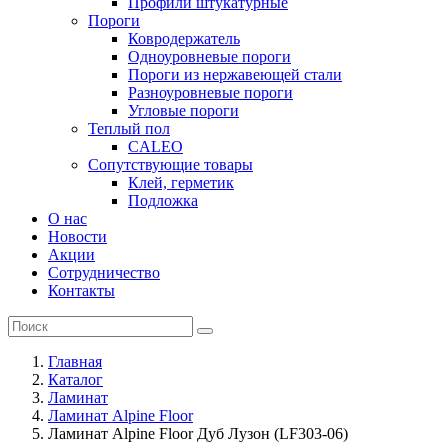
Профили штукатурные
Пороги
Ковродержатель
Одноуровневые пороги
Пороги из нержавеющей стали
Разноуровневые пороги
Угловые пороги
Теплый пол
CALEO
Сопутствующие товары
Клей, герметик
Подложка
О нас
Новости
Акции
Сотрудничество
Контакты
Главная
Каталог
Ламинат
Ламинат Alpine Floor
Ламинат Alpine Floor Дуб Лузон (LF303-06)