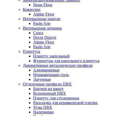
Минерально-каменный ламинат
Stone Floor
Ковролин
Alpine Floor
Интерьерные панели
Paolo Arte
Интерьерная лепнина
Cosca
Decor Dizayn
Alpine Floor
Paolo Arte
Плинтуса
Плинтус напольный
Фурнитура для напольного плинтуса
Декоративные металлические профили
Алюминиевые
Нержавеющая сталь
Латунные
Отделочные профили ПВХ
Бордюр на ванну
Вспененный ПВХ
Плинтус для столешницы
Раскладка для керамической плитки
Углы ПВХ
Наличники