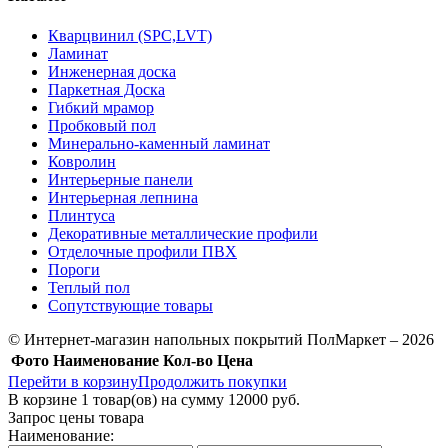
Кварцвинил (SPC,LVT)
Ламинат
Инженерная доска
Паркетная Доска
Гибкий мрамор
Пробковый пол
Минерально-каменный ламинат
Ковролин
Интерьерные панели
Интерьерная лепнина
Плинтуса
Декоративные металлические профили
Отделочные профили ПВХ
Пороги
Теплый пол
Сопутствующие товары
© Интернет-магазин напольных покрытий ПолМаркет – 2026
Фото
Наименование
Кол-во
Цена
Перейти в корзину
Продолжить покупки
В корзине
1
товар(ов) на сумму
12000 руб.
Запрос цены товара
Наименование: