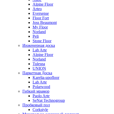
Alpine Floor
Arteo
Eversense
Floor Fort
Joss Beaumont
My Floor
Norland
Peli
Stone Floor
Инженерная доска
Lab Arte
Alpine Floor
Norland
Tulesna
UNION
Паркетная Доска
Karelia-upofloor
Lab Arte
Polarwood
Гибкий мрамор
Paolo Arte
SeNat Technogroup
Пробковый пол
Corkstyle