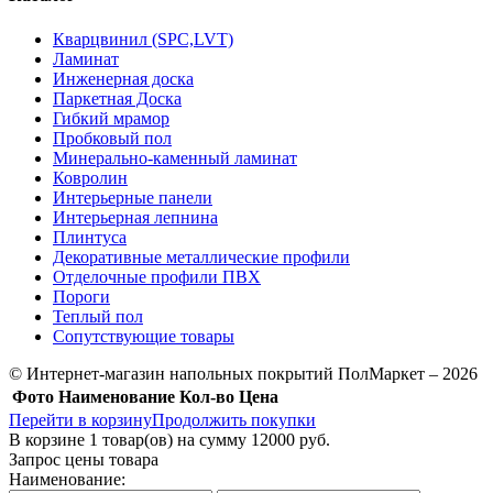
Кварцвинил (SPC,LVT)
Ламинат
Инженерная доска
Паркетная Доска
Гибкий мрамор
Пробковый пол
Минерально-каменный ламинат
Ковролин
Интерьерные панели
Интерьерная лепнина
Плинтуса
Декоративные металлические профили
Отделочные профили ПВХ
Пороги
Теплый пол
Сопутствующие товары
© Интернет-магазин напольных покрытий ПолМаркет – 2026
Фото
Наименование
Кол-во
Цена
Перейти в корзину
Продолжить покупки
В корзине
1
товар(ов) на сумму
12000 руб.
Запрос цены товара
Наименование: