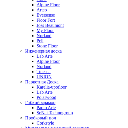
Alpine Floor
Arteo
Eversense
Floor Fort
Joss Beaumont
My Floor
Norland
Peli
Stone Floor
Инженерная доска
Lab Arte
Alpine Floor
Norland
Tulesna
UNION
Паркетная Доска
Karelia-upofloor
Lab Arte
Polarwood
Гибкий мрамор
Paolo Arte
SeNat Technogroup
Пробковый пол
Corkstyle