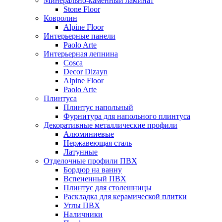
Минерально-каменный ламинат
Stone Floor
Ковролин
Alpine Floor
Интерьерные панели
Paolo Arte
Интерьерная лепнина
Cosca
Decor Dizayn
Alpine Floor
Paolo Arte
Плинтуса
Плинтус напольный
Фурнитура для напольного плинтуса
Декоративные металлические профили
Алюминиевые
Нержавеющая сталь
Латунные
Отделочные профили ПВХ
Бордюр на ванну
Вспененный ПВХ
Плинтус для столешницы
Раскладка для керамической плитки
Углы ПВХ
Наличники