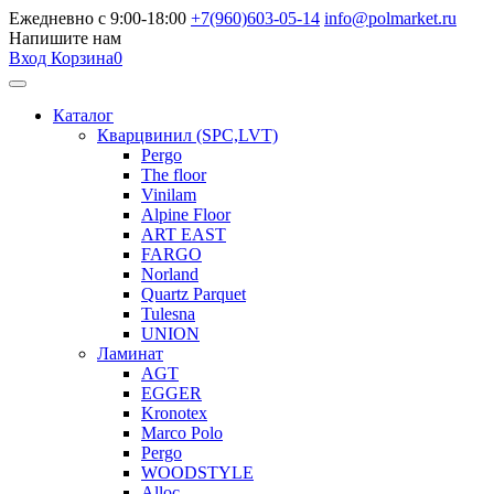
Ежедневно с 9:00-18:00
+7(960)603-05-14
info@polmarket.ru
Напишите нам
Вход
Корзина
0
Каталог
Кварцвинил (SPC,LVT)
Pergo
The floor
Vinilam
Alpine Floor
ART EAST
FARGO
Norland
Quartz Parquet
Tulesna
UNION
Ламинат
AGT
EGGER
Kronotex
Marco Polo
Pergo
WOODSTYLE
Alloc