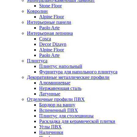
Минерально-каменный ламинат
Stone Floor
Ковролин
Alpine Floor
Интерьерные панели
Paolo Arte
Интерьерная лепнина
Cosca
Decor Dizayn
Alpine Floor
Paolo Arte
Плинтуса
Плинтус напольный
Фурнитура для напольного плинтуса
Декоративные металлические профили
Алюминиевые
Нержавеющая сталь
Латунные
Отделочные профили ПВХ
Бордюр на ванну
Вспененный ПВХ
Плинтус для столешницы
Раскладка для керамической плитки
Углы ПВХ
Наличники