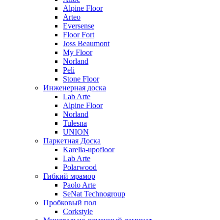
Alpine Floor
Arteo
Eversense
Floor Fort
Joss Beaumont
My Floor
Norland
Peli
Stone Floor
Инженерная доска
Lab Arte
Alpine Floor
Norland
Tulesna
UNION
Паркетная Доска
Karelia-upofloor
Lab Arte
Polarwood
Гибкий мрамор
Paolo Arte
SeNat Technogroup
Пробковый пол
Corkstyle