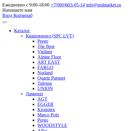
Ежедневно с 9:00-18:00
+7(960)603-05-14
info@polmarket.ru
Напишите нам
Вход
Корзина
0
Каталог
Кварцвинил (SPC,LVT)
Pergo
The floor
Vinilam
Alpine Floor
ART EAST
FARGO
Norland
Quartz Parquet
Tulesna
UNION
Ламинат
AGT
EGGER
Kronotex
Marco Polo
Pergo
WOODSTYLE
Alloc