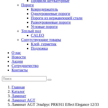
Профили штукатурные
Пороги
Ковродержатель
Одноуровневые пороги
Пороги из нержавеющей стали
Разноуровневые пороги
Угловые пороги
Теплый пол
CALEO
Сопутствующие товары
Клей, герметик
Подложка
О нас
Новости
Акции
Сотрудничество
Контакты
Главная
Каталог
Ламинат
Ламинат AGT
Ламинат AGT Эльбрус PRK911 Effect Elegance 12/33