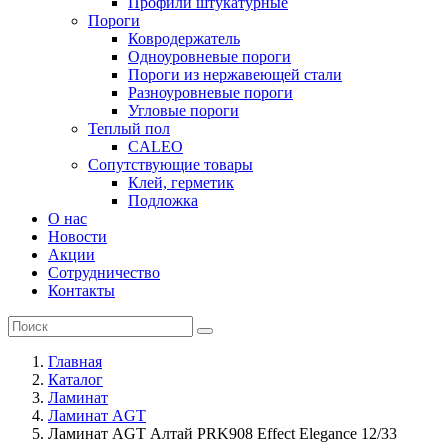
Профили штукатурные
Пороги
Ковродержатель
Одноуровневые пороги
Пороги из нержавеющей стали
Разноуровневые пороги
Угловые пороги
Теплый пол
CALEO
Сопутствующие товары
Клей, герметик
Подложка
О нас
Новости
Акции
Сотрудничество
Контакты
Главная
Каталог
Ламинат
Ламинат AGT
Ламинат AGT Алтай PRK908 Effect Elegance 12/33