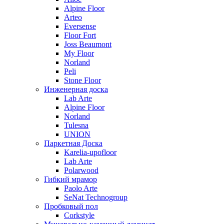
Alpine Floor
Arteo
Eversense
Floor Fort
Joss Beaumont
My Floor
Norland
Peli
Stone Floor
Инженерная доска
Lab Arte
Alpine Floor
Norland
Tulesna
UNION
Паркетная Доска
Karelia-upofloor
Lab Arte
Polarwood
Гибкий мрамор
Paolo Arte
SeNat Technogroup
Пробковый пол
Corkstyle