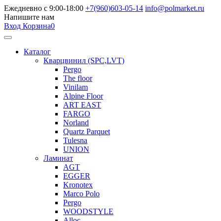
Ежедневно с 9:00-18:00
+7(960)603-05-14
info@polmarket.ru
Напишите нам
Вход
Корзина
0
Каталог
Кварцвинил (SPC,LVT)
Pergo
The floor
Vinilam
Alpine Floor
ART EAST
FARGO
Norland
Quartz Parquet
Tulesna
UNION
Ламинат
AGT
EGGER
Kronotex
Marco Polo
Pergo
WOODSTYLE
Alloc