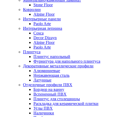
Минерально-каменный ламинат
Stone Floor
Ковролин
Alpine Floor
Интерьерные панели
Paolo Arte
Интерьерная лепнина
Cosca
Decor Dizayn
Alpine Floor
Paolo Arte
Плинтуса
Плинтус напольный
Фурнитура для напольного плинтуса
Декоративные металлические профили
Алюминиевые
Нержавеющая сталь
Латунные
Отделочные профили ПВХ
Бордюр на ванну
Вспененный ПВХ
Плинтус для столешницы
Раскладка для керамической плитки
Углы ПВХ
Наличники