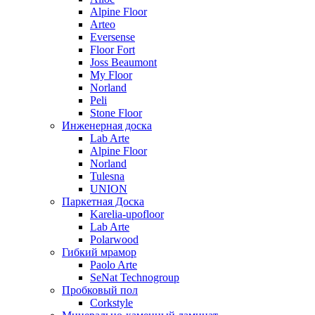
Alpine Floor
Arteo
Eversense
Floor Fort
Joss Beaumont
My Floor
Norland
Peli
Stone Floor
Инженерная доска
Lab Arte
Alpine Floor
Norland
Tulesna
UNION
Паркетная Доска
Karelia-upofloor
Lab Arte
Polarwood
Гибкий мрамор
Paolo Arte
SeNat Technogroup
Пробковый пол
Corkstyle