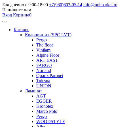
Ежедневно с 9:00-18:00
+7(960)603-05-14
info@polmarket.ru
Напишите нам
Вход
Корзина
0
Каталог
Кварцвинил (SPC,LVT)
Pergo
The floor
Vinilam
Alpine Floor
ART EAST
FARGO
Norland
Quartz Parquet
Tulesna
UNION
Ламинат
AGT
EGGER
Kronotex
Marco Polo
Pergo
WOODSTYLE
Alloc