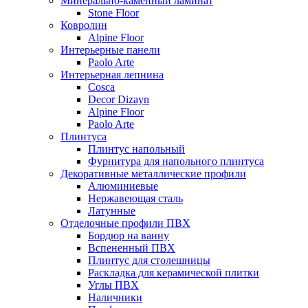
Минерально-каменный ламинат
Stone Floor
Ковролин
Alpine Floor
Интерьерные панели
Paolo Arte
Интерьерная лепнина
Cosca
Decor Dizayn
Alpine Floor
Paolo Arte
Плинтуса
Плинтус напольный
Фурнитура для напольного плинтуса
Декоративные металлические профили
Алюминиевые
Нержавеющая сталь
Латунные
Отделочные профили ПВХ
Бордюр на ванну
Вспененный ПВХ
Плинтус для столешницы
Раскладка для керамической плитки
Углы ПВХ
Наличники