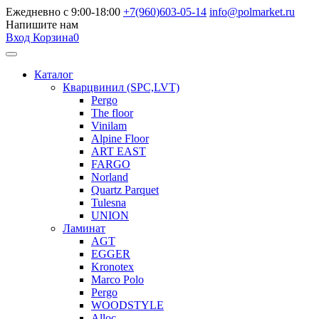
Ежедневно с 9:00-18:00
+7(960)603-05-14
info@polmarket.ru
Напишите нам
Вход
Корзина
0
Каталог
Кварцвинил (SPC,LVT)
Pergo
The floor
Vinilam
Alpine Floor
ART EAST
FARGO
Norland
Quartz Parquet
Tulesna
UNION
Ламинат
AGT
EGGER
Kronotex
Marco Polo
Pergo
WOODSTYLE
Alloc