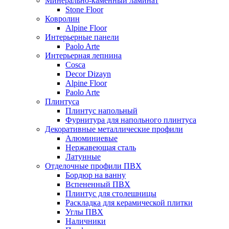
Минерально-каменный ламинат
Stone Floor
Ковролин
Alpine Floor
Интерьерные панели
Paolo Arte
Интерьерная лепнина
Cosca
Decor Dizayn
Alpine Floor
Paolo Arte
Плинтуса
Плинтус напольный
Фурнитура для напольного плинтуса
Декоративные металлические профили
Алюминиевые
Нержавеющая сталь
Латунные
Отделочные профили ПВХ
Бордюр на ванну
Вспененный ПВХ
Плинтус для столешницы
Раскладка для керамической плитки
Углы ПВХ
Наличники