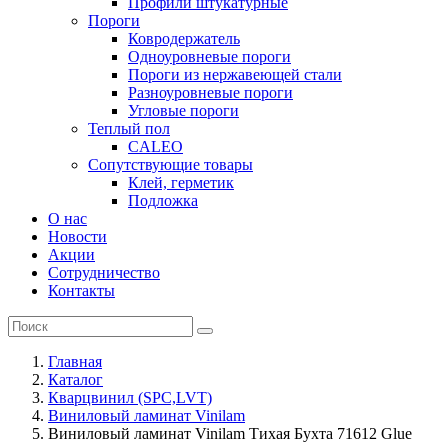
Профили штукатурные
Пороги
Ковродержатель
Одноуровневые пороги
Пороги из нержавеющей стали
Разноуровневые пороги
Угловые пороги
Теплый пол
CALEO
Сопутствующие товары
Клей, герметик
Подложка
О нас
Новости
Акции
Сотрудничество
Контакты
Главная
Каталог
Кварцвинил (SPC,LVT)
Виниловый ламинат Vinilam
Виниловый ламинат Vinilam Тихая Бухта 71612 Glue