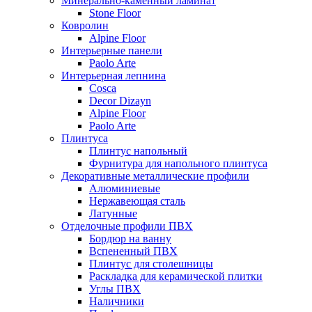
Минерально-каменный ламинат
Stone Floor
Ковролин
Alpine Floor
Интерьерные панели
Paolo Arte
Интерьерная лепнина
Cosca
Decor Dizayn
Alpine Floor
Paolo Arte
Плинтуса
Плинтус напольный
Фурнитура для напольного плинтуса
Декоративные металлические профили
Алюминиевые
Нержавеющая сталь
Латунные
Отделочные профили ПВХ
Бордюр на ванну
Вспененный ПВХ
Плинтус для столешницы
Раскладка для керамической плитки
Углы ПВХ
Наличники