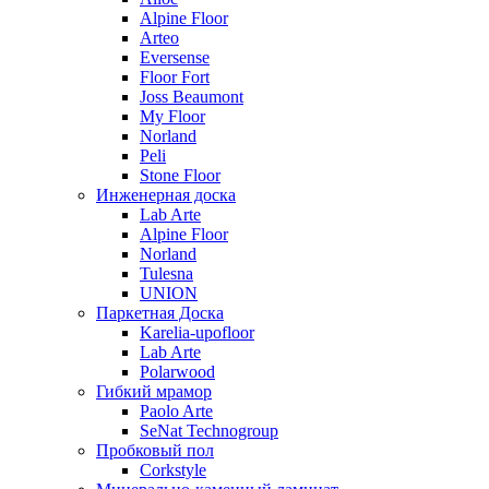
Alpine Floor
Arteo
Eversense
Floor Fort
Joss Beaumont
My Floor
Norland
Peli
Stone Floor
Инженерная доска
Lab Arte
Alpine Floor
Norland
Tulesna
UNION
Паркетная Доска
Karelia-upofloor
Lab Arte
Polarwood
Гибкий мрамор
Paolo Arte
SeNat Technogroup
Пробковый пол
Corkstyle