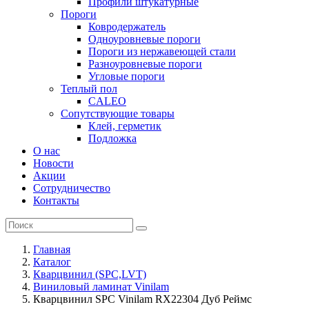
Профили штукатурные
Пороги
Ковродержатель
Одноуровневые пороги
Пороги из нержавеющей стали
Разноуровневые пороги
Угловые пороги
Теплый пол
CALEO
Сопутствующие товары
Клей, герметик
Подложка
О нас
Новости
Акции
Сотрудничество
Контакты
Главная
Каталог
Кварцвинил (SPC,LVT)
Виниловый ламинат Vinilam
Кварцвинил SPC Vinilam RX22304 Дуб Реймс