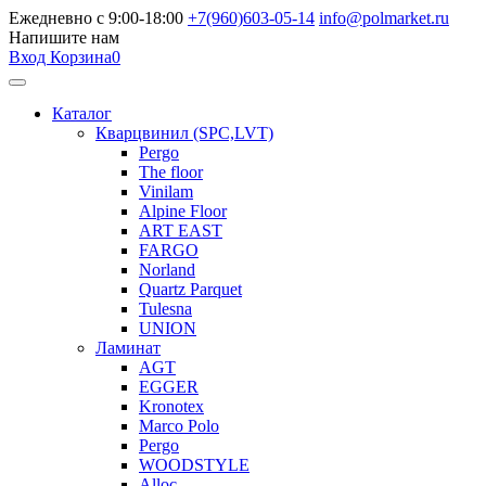
Ежедневно с 9:00-18:00
+7(960)603-05-14
info@polmarket.ru
Напишите нам
Вход
Корзина
0
Каталог
Кварцвинил (SPC,LVT)
Pergo
The floor
Vinilam
Alpine Floor
ART EAST
FARGO
Norland
Quartz Parquet
Tulesna
UNION
Ламинат
AGT
EGGER
Kronotex
Marco Polo
Pergo
WOODSTYLE
Alloc