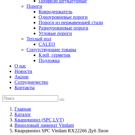
Профили штукатурные
Пороги
Ковродержатель
Одноуровневые пороги
Пороги из нержавеющей стали
Разноуровневые пороги
Угловые пороги
Теплый пол
CALEO
Сопутствующие товары
Клей, герметик
Подложка
О нас
Новости
Акции
Сотрудничество
Контакты
Главная
Каталог
Кварцвинил (SPC,LVT)
Виниловый ламинат Vinilam
Кварцвинил SPC Vinilam RX22266 Дуб Лион