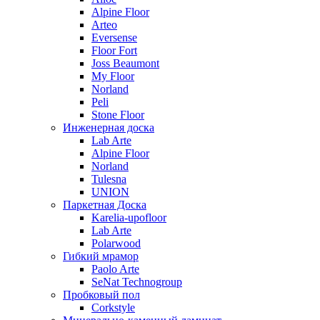
Alpine Floor
Arteo
Eversense
Floor Fort
Joss Beaumont
My Floor
Norland
Peli
Stone Floor
Инженерная доска
Lab Arte
Alpine Floor
Norland
Tulesna
UNION
Паркетная Доска
Karelia-upofloor
Lab Arte
Polarwood
Гибкий мрамор
Paolo Arte
SeNat Technogroup
Пробковый пол
Corkstyle