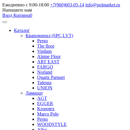
Ежедневно с 9:00-18:00
+7(960)603-05-14
info@polmarket.ru
Напишите нам
Вход
Корзина
0
Каталог
Кварцвинил (SPC,LVT)
Pergo
The floor
Vinilam
Alpine Floor
ART EAST
FARGO
Norland
Quartz Parquet
Tulesna
UNION
Ламинат
AGT
EGGER
Kronotex
Marco Polo
Pergo
WOODSTYLE
Alloc