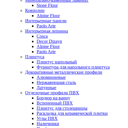
Минерально-каменный ламинат
Stone Floor
Ковролин
Alpine Floor
Интерьерные панели
Paolo Arte
Интерьерная лепнина
Cosca
Decor Dizayn
Alpine Floor
Paolo Arte
Плинтуса
Плинтус напольный
Фурнитура для напольного плинтуса
Декоративные металлические профили
Алюминиевые
Нержавеющая сталь
Латунные
Отделочные профили ПВХ
Бордюр на ванну
Вспененный ПВХ
Плинтус для столешницы
Раскладка для керамической плитки
Углы ПВХ
Наличники