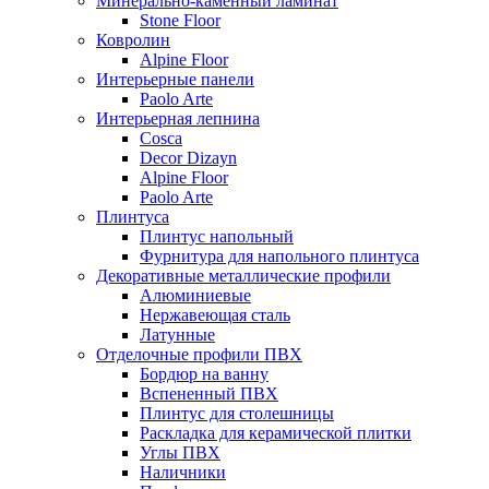
Минерально-каменный ламинат
Stone Floor
Ковролин
Alpine Floor
Интерьерные панели
Paolo Arte
Интерьерная лепнина
Cosca
Decor Dizayn
Alpine Floor
Paolo Arte
Плинтуса
Плинтус напольный
Фурнитура для напольного плинтуса
Декоративные металлические профили
Алюминиевые
Нержавеющая сталь
Латунные
Отделочные профили ПВХ
Бордюр на ванну
Вспененный ПВХ
Плинтус для столешницы
Раскладка для керамической плитки
Углы ПВХ
Наличники