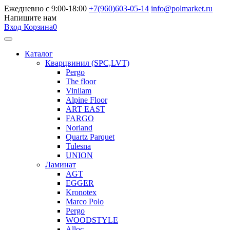
Ежедневно с 9:00-18:00
+7(960)603-05-14
info@polmarket.ru
Напишите нам
Вход
Корзина
0
Каталог
Кварцвинил (SPC,LVT)
Pergo
The floor
Vinilam
Alpine Floor
ART EAST
FARGO
Norland
Quartz Parquet
Tulesna
UNION
Ламинат
AGT
EGGER
Kronotex
Marco Polo
Pergo
WOODSTYLE
Alloc