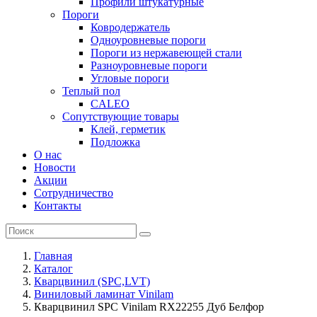
Профили штукатурные
Пороги
Ковродержатель
Одноуровневые пороги
Пороги из нержавеющей стали
Разноуровневые пороги
Угловые пороги
Теплый пол
CALEO
Сопутствующие товары
Клей, герметик
Подложка
О нас
Новости
Акции
Сотрудничество
Контакты
Главная
Каталог
Кварцвинил (SPC,LVT)
Виниловый ламинат Vinilam
Кварцвинил SPC Vinilam RX22255 Дуб Белфор