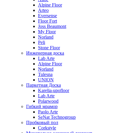
Alpine Floor
Arteo
Eversense
Floor Fort
Joss Beaumont
My Floor
Norland
Peli
Stone Floor
Инженерная доска
Lab Arte
Alpine Floor
Norland
Tulesna
UNION
Паркетная Доска
Karelia-upofloor
Lab Arte
Polarwood
Гибкий мрамор
Paolo Arte
SeNat Technogroup
Пробковый пол
Corkstyle