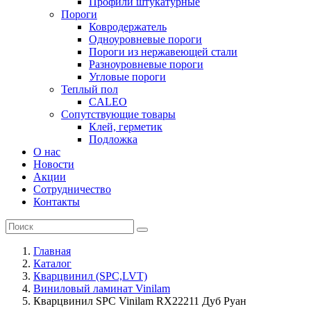
Профили штукатурные
Пороги
Ковродержатель
Одноуровневые пороги
Пороги из нержавеющей стали
Разноуровневые пороги
Угловые пороги
Теплый пол
CALEO
Сопутствующие товары
Клей, герметик
Подложка
О нас
Новости
Акции
Сотрудничество
Контакты
Главная
Каталог
Кварцвинил (SPC,LVT)
Виниловый ламинат Vinilam
Кварцвинил SPC Vinilam RX22211 Дуб Руан