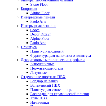
Минерально-каменный ламинат
Stone Floor
Ковролин
Alpine Floor
Интерьерные панели
Paolo Arte
Интерьерная лепнина
Cosca
Decor Dizayn
Alpine Floor
Paolo Arte
Плинтуса
Плинтус напольный
Фурнитура для напольного плинтуса
Декоративные металлические профили
Алюминиевые
Нержавеющая сталь
Латунные
Отделочные профили ПВХ
Бордюр на ванну
Вспененный ПВХ
Плинтус для столешницы
Раскладка для керамической плитки
Углы ПВХ
Наличники