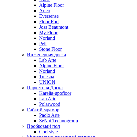
Alpine Floor
Arteo
Eversense
Floor Fort
Joss Beaumont
My Floor
Norland
Peli
Stone Floor
Инженерная доска
Lab Arte
Alpine Floor
Norland
Tulesna
UNION
Паркетная Доска
Karelia-upofloor
Lab Arte
Polarwood
Гибкий мрамор
Paolo Arte
SeNat Technogroup
Пробковый пол
Corkstyle