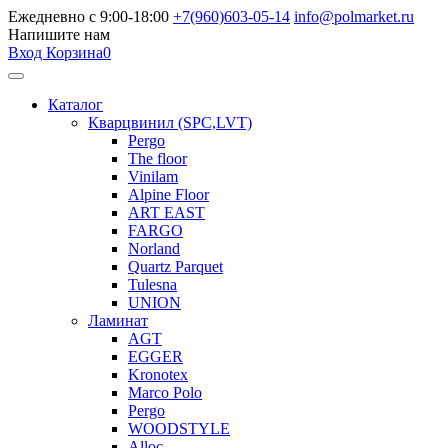
Ежедневно с 9:00-18:00
+7(960)603-05-14
info@polmarket.ru
Напишите нам
Вход
Корзина
0
Каталог
Кварцвинил (SPC,LVT)
Pergo
The floor
Vinilam
Alpine Floor
ART EAST
FARGO
Norland
Quartz Parquet
Tulesna
UNION
Ламинат
AGT
EGGER
Kronotex
Marco Polo
Pergo
WOODSTYLE
Alloc