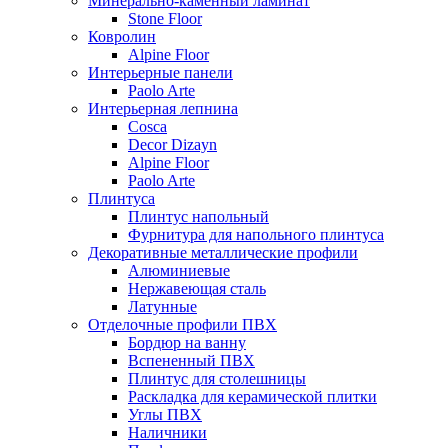
Минерально-каменный ламинат
Stone Floor
Ковролин
Alpine Floor
Интерьерные панели
Paolo Arte
Интерьерная лепнина
Cosca
Decor Dizayn
Alpine Floor
Paolo Arte
Плинтуса
Плинтус напольный
Фурнитура для напольного плинтуса
Декоративные металлические профили
Алюминиевые
Нержавеющая сталь
Латунные
Отделочные профили ПВХ
Бордюр на ванну
Вспененный ПВХ
Плинтус для столешницы
Раскладка для керамической плитки
Углы ПВХ
Наличники