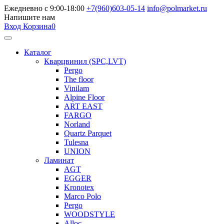
Ежедневно с 9:00-18:00
+7(960)603-05-14
info@polmarket.ru
Напишите нам
Вход
Корзина
0
Каталог
Кварцвинил (SPC,LVT)
Pergo
The floor
Vinilam
Alpine Floor
ART EAST
FARGO
Norland
Quartz Parquet
Tulesna
UNION
Ламинат
AGT
EGGER
Kronotex
Marco Polo
Pergo
WOODSTYLE
Alloc