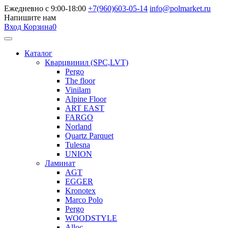
Ежедневно с 9:00-18:00
+7(960)603-05-14
info@polmarket.ru
Напишите нам
Вход
Корзина
0
Каталог
Кварцвинил (SPC,LVT)
Pergo
The floor
Vinilam
Alpine Floor
ART EAST
FARGO
Norland
Quartz Parquet
Tulesna
UNION
Ламинат
AGT
EGGER
Kronotex
Marco Polo
Pergo
WOODSTYLE
Alloc