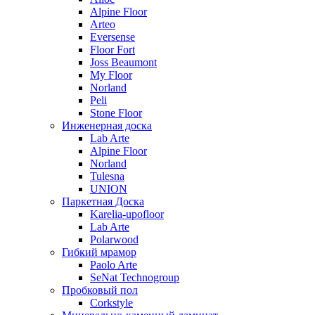
Alpine Floor
Arteo
Eversense
Floor Fort
Joss Beaumont
My Floor
Norland
Peli
Stone Floor
Инженерная доска
Lab Arte
Alpine Floor
Norland
Tulesna
UNION
Паркетная Доска
Karelia-upofloor
Lab Arte
Polarwood
Гибкий мрамор
Paolo Arte
SeNat Technogroup
Пробковый пол
Corkstyle