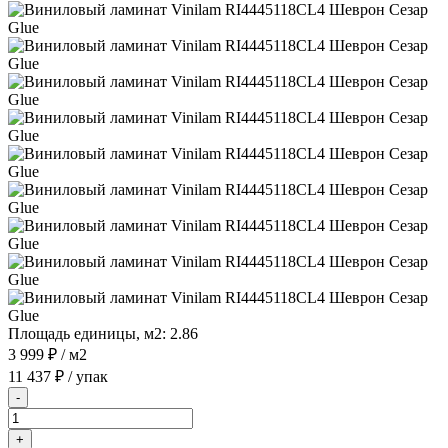
Площадь единицы, м2:
2.86
3 999 ₽
/ м2
11 437 ₽
/ упак
-
+