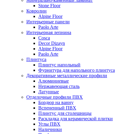
Минерально-каменный ламинат
Stone Floor
Ковролин
Alpine Floor
Интерьерные панели
Paolo Arte
Интерьерная лепнина
Cosca
Decor Dizayn
Alpine Floor
Paolo Arte
Плинтуса
Плинтус напольный
Фурнитура для напольного плинтуса
Декоративные металлические профили
Алюминиевые
Нержавеющая сталь
Латунные
Отделочные профили ПВХ
Бордюр на ванну
Вспененный ПВХ
Плинтус для столешницы
Раскладка для керамической плитки
Углы ПВХ
Наличники