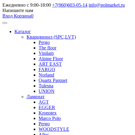
Ежедневно с 9:00-18:00
+7(960)603-05-14
info@polmarket.ru
Напишите нам
Вход
Корзина
0
Каталог
Кварцвинил (SPC,LVT)
Pergo
The floor
Vinilam
Alpine Floor
ART EAST
FARGO
Norland
Quartz Parquet
Tulesna
UNION
Ламинат
AGT
EGGER
Kronotex
Marco Polo
Pergo
WOODSTYLE
Alloc