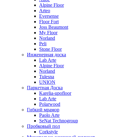
Alpine Floor
Arteo
Eversense
Floor Fort
Joss Beaumont
My Floor
Norland
Peli
Stone Floor
Инженерная доска
Lab Arte
Alpine Floor
Norland
Tulesna
UNION
Паркетная Доска
Karelia-upofloor
Lab Arte
Polarwood
Гибкий мрамор
Paolo Arte
SeNat Technogroup
Пробковый пол
Corkstyle