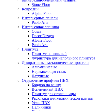
Минерально-каменный ламинат
Stone Floor
Ковролин
Alpine Floor
Интерьерные панели
Paolo Arte
Интерьерная лепнина
Cosca
Decor Dizayn
Alpine Floor
Paolo Arte
Плинтуса
Плинтус напольный
Фурнитура для напольного плинтуса
Декоративные металлические профили
Алюминиевые
Нержавеющая сталь
Латунные
Отделочные профили ПВХ
Бордюр на ванну
Вспененный ПВХ
Плинтус для столешницы
Раскладка для керамической плитки
Углы ПВХ
Наличники