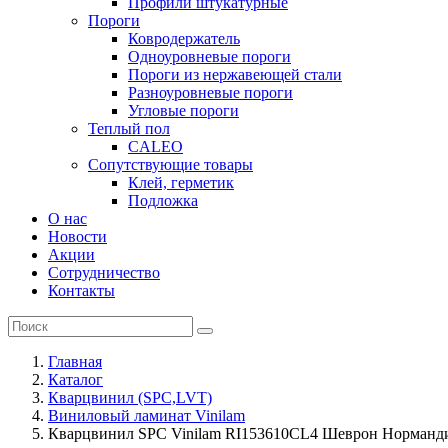
Профили штукатурные
Пороги
Ковродержатель
Одноуровневые пороги
Пороги из нержавеющей стали
Разноуровневые пороги
Угловые пороги
Теплый пол
CALEO
Сопутствующие товары
Клей, герметик
Подложка
О нас
Новости
Акции
Сотрудничество
Контакты
Главная
Каталог
Кварцвинил (SPC,LVT)
Виниловый ламинат Vinilam
Кварцвинил SPC Vinilam RI153610CL4 Шеврон Норманд