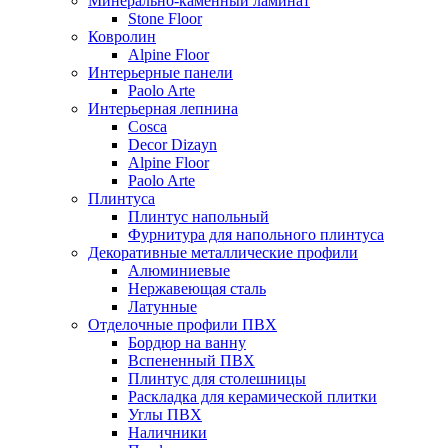
Минерально-каменный ламинат
Stone Floor
Ковролин
Alpine Floor
Интерьерные панели
Paolo Arte
Интерьерная лепнина
Cosca
Decor Dizayn
Alpine Floor
Paolo Arte
Плинтуса
Плинтус напольный
Фурнитура для напольного плинтуса
Декоративные металлические профили
Алюминиевые
Нержавеющая сталь
Латунные
Отделочные профили ПВХ
Бордюр на ванну
Вспененный ПВХ
Плинтус для столешницы
Раскладка для керамической плитки
Углы ПВХ
Наличники