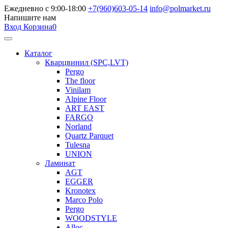
Ежедневно с 9:00-18:00
+7(960)603-05-14
info@polmarket.ru
Напишите нам
Вход
Корзина
0
Каталог
Кварцвинил (SPC,LVT)
Pergo
The floor
Vinilam
Alpine Floor
ART EAST
FARGO
Norland
Quartz Parquet
Tulesna
UNION
Ламинат
AGT
EGGER
Kronotex
Marco Polo
Pergo
WOODSTYLE
Alloc