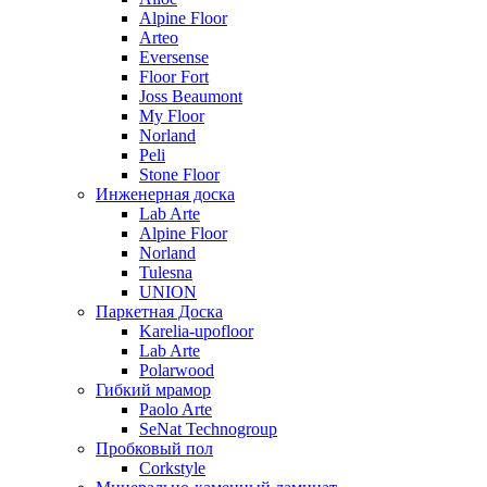
Alpine Floor
Arteo
Eversense
Floor Fort
Joss Beaumont
My Floor
Norland
Peli
Stone Floor
Инженерная доска
Lab Arte
Alpine Floor
Norland
Tulesna
UNION
Паркетная Доска
Karelia-upofloor
Lab Arte
Polarwood
Гибкий мрамор
Paolo Arte
SeNat Technogroup
Пробковый пол
Corkstyle