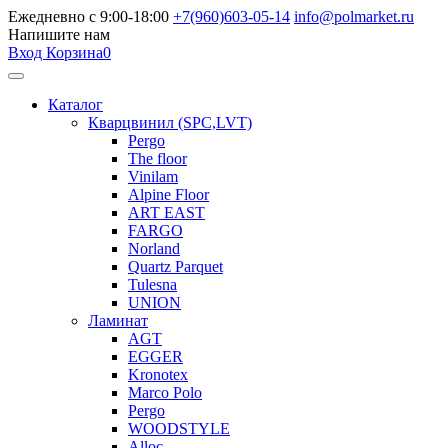
Ежедневно с 9:00-18:00
+7(960)603-05-14
info@polmarket.ru
Напишите нам
Вход
Корзина
0
Каталог
Кварцвинил (SPC,LVT)
Pergo
The floor
Vinilam
Alpine Floor
ART EAST
FARGO
Norland
Quartz Parquet
Tulesna
UNION
Ламинат
AGT
EGGER
Kronotex
Marco Polo
Pergo
WOODSTYLE
Alloc