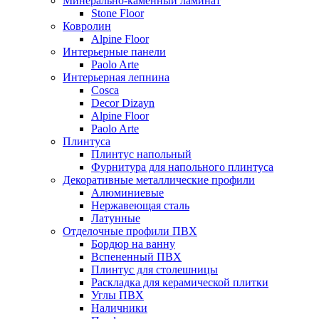
Минерально-каменный ламинат
Stone Floor
Ковролин
Alpine Floor
Интерьерные панели
Paolo Arte
Интерьерная лепнина
Cosca
Decor Dizayn
Alpine Floor
Paolo Arte
Плинтуса
Плинтус напольный
Фурнитура для напольного плинтуса
Декоративные металлические профили
Алюминиевые
Нержавеющая сталь
Латунные
Отделочные профили ПВХ
Бордюр на ванну
Вспененный ПВХ
Плинтус для столешницы
Раскладка для керамической плитки
Углы ПВХ
Наличники