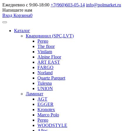
Ежедневно с 9:00-18:00
+7(960)603-05-14
info@polmarket.ru
Напишите нам
Вход
Корзина
0
Каталог
Кварцвинил (SPC,LVT)
Pergo
The floor
Vinilam
Alpine Floor
ART EAST
FARGO
Norland
Quartz Parquet
Tulesna
UNION
Ламинат
AGT
EGGER
Kronotex
Marco Polo
Pergo
WOODSTYLE
Alloc