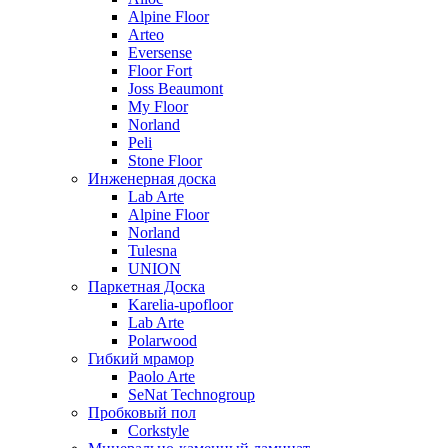
Alpine Floor
Arteo
Eversense
Floor Fort
Joss Beaumont
My Floor
Norland
Peli
Stone Floor
Инженерная доска
Lab Arte
Alpine Floor
Norland
Tulesna
UNION
Паркетная Доска
Karelia-upofloor
Lab Arte
Polarwood
Гибкий мрамор
Paolo Arte
SeNat Technogroup
Пробковый пол
Corkstyle