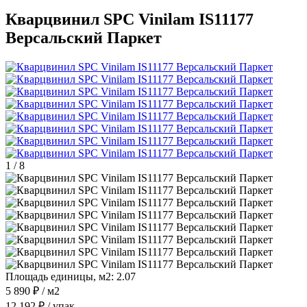
Кварцвинил SPC Vinilam IS11177
Версальский Паркет
1
/
8
Площадь единицы, м2:
2.07
5 890 ₽
/ м2
12 192 ₽
/ упак