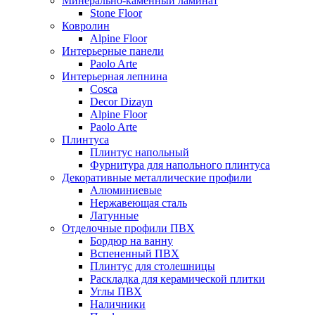
Минерально-каменный ламинат
Stone Floor
Ковролин
Alpine Floor
Интерьерные панели
Paolo Arte
Интерьерная лепнина
Cosca
Decor Dizayn
Alpine Floor
Paolo Arte
Плинтуса
Плинтус напольный
Фурнитура для напольного плинтуса
Декоративные металлические профили
Алюминиевые
Нержавеющая сталь
Латунные
Отделочные профили ПВХ
Бордюр на ванну
Вспененный ПВХ
Плинтус для столешницы
Раскладка для керамической плитки
Углы ПВХ
Наличники