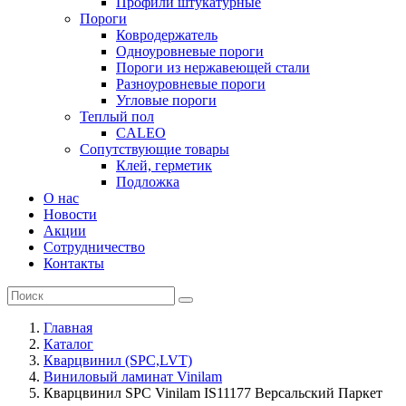
Профили штукатурные
Пороги
Ковродержатель
Одноуровневые пороги
Пороги из нержавеющей стали
Разноуровневые пороги
Угловые пороги
Теплый пол
CALEO
Сопутствующие товары
Клей, герметик
Подложка
О нас
Новости
Акции
Сотрудничество
Контакты
Главная
Каталог
Кварцвинил (SPC,LVT)
Виниловый ламинат Vinilam
Кварцвинил SPC Vinilam IS11177 Версальский Паркет