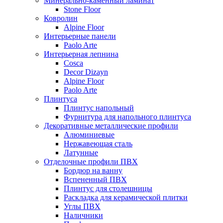
Минерально-каменный ламинат
Stone Floor
Ковролин
Alpine Floor
Интерьерные панели
Paolo Arte
Интерьерная лепнина
Cosca
Decor Dizayn
Alpine Floor
Paolo Arte
Плинтуса
Плинтус напольный
Фурнитура для напольного плинтуса
Декоративные металлические профили
Алюминиевые
Нержавеющая сталь
Латунные
Отделочные профили ПВХ
Бордюр на ванну
Вспененный ПВХ
Плинтус для столешницы
Раскладка для керамической плитки
Углы ПВХ
Наличники