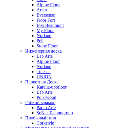
Alpine Floor
Arteo
Eversense
Floor Fort
Joss Beaumont
My Floor
Norland
Peli
Stone Floor
Инженерная доска
Lab Arte
Alpine Floor
Norland
Tulesna
UNION
Паркетная Доска
Karelia-upofloor
Lab Arte
Polarwood
Гибкий мрамор
Paolo Arte
SeNat Technogroup
Пробковый пол
Corkstyle