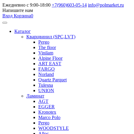
Ежедневно с 9:00-18:00
+7(960)603-05-14
info@polmarket.ru
Напишите нам
Вход
Корзина
0
Каталог
Кварцвинил (SPC,LVT)
Pergo
The floor
Vinilam
Alpine Floor
ART EAST
FARGO
Norland
Quartz Parquet
Tulesna
UNION
Ламинат
AGT
EGGER
Kronotex
Marco Polo
Pergo
WOODSTYLE
Alloc