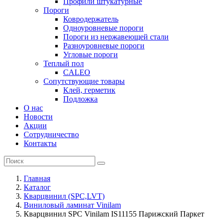
Профили штукатурные
Пороги
Ковродержатель
Одноуровневые пороги
Пороги из нержавеющей стали
Разноуровневые пороги
Угловые пороги
Теплый пол
CALEO
Сопутствующие товары
Клей, герметик
Подложка
О нас
Новости
Акции
Сотрудничество
Контакты
Главная
Каталог
Кварцвинил (SPC,LVT)
Виниловый ламинат Vinilam
Кварцвинил SPC Vinilam IS11155 Парижский Паркет