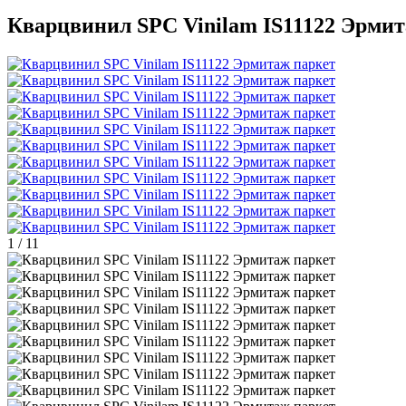
Кварцвинил SPC Vinilam IS11122 Эрмит
1
/
11