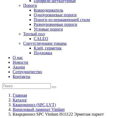
Профили штукатурные
Пороги
Ковродержатель
Одноуровневые пороги
Пороги из нержавеющей стали
Разноуровневые пороги
Угловые пороги
Теплый пол
CALEO
Сопутствующие товары
Клей, герметик
Подложка
О нас
Новости
Акции
Сотрудничество
Контакты
Главная
Каталог
Кварцвинил (SPC,LVT)
Виниловый ламинат Vinilam
Кварцвинил SPC Vinilam IS11122 Эрмитаж паркет