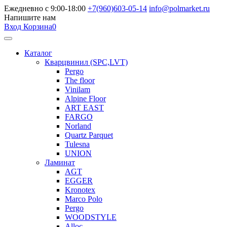
Ежедневно с 9:00-18:00
+7(960)603-05-14
info@polmarket.ru
Напишите нам
Вход
Корзина
0
Каталог
Кварцвинил (SPC,LVT)
Pergo
The floor
Vinilam
Alpine Floor
ART EAST
FARGO
Norland
Quartz Parquet
Tulesna
UNION
Ламинат
AGT
EGGER
Kronotex
Marco Polo
Pergo
WOODSTYLE
Alloc