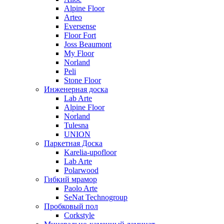
Alpine Floor
Arteo
Eversense
Floor Fort
Joss Beaumont
My Floor
Norland
Peli
Stone Floor
Инженерная доска
Lab Arte
Alpine Floor
Norland
Tulesna
UNION
Паркетная Доска
Karelia-upofloor
Lab Arte
Polarwood
Гибкий мрамор
Paolo Arte
SeNat Technogroup
Пробковый пол
Corkstyle