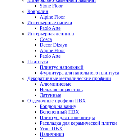
Минерально-каменный ламинат
Stone Floor
Ковролин
Alpine Floor
Интерьерные панели
Paolo Arte
Интерьерная лепнина
Cosca
Decor Dizayn
Alpine Floor
Paolo Arte
Плинтуса
Плинтус напольный
Фурнитура для напольного плинтуса
Декоративные металлические профили
Алюминиевые
Нержавеющая сталь
Латунные
Отделочные профили ПВХ
Бордюр на ванну
Вспененный ПВХ
Плинтус для столешницы
Раскладка для керамической плитки
Углы ПВХ
Наличники