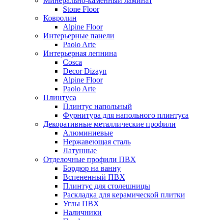
Минерально-каменный ламинат
Stone Floor
Ковролин
Alpine Floor
Интерьерные панели
Paolo Arte
Интерьерная лепнина
Cosca
Decor Dizayn
Alpine Floor
Paolo Arte
Плинтуса
Плинтус напольный
Фурнитура для напольного плинтуса
Декоративные металлические профили
Алюминиевые
Нержавеющая сталь
Латунные
Отделочные профили ПВХ
Бордюр на ванну
Вспененный ПВХ
Плинтус для столешницы
Раскладка для керамической плитки
Углы ПВХ
Наличники