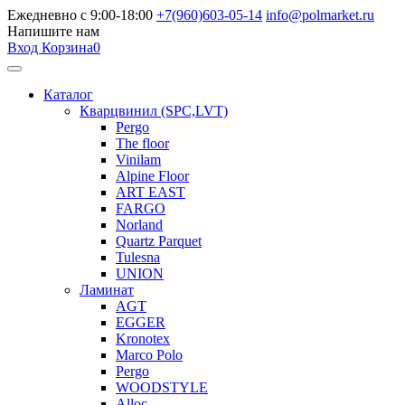
Ежедневно с 9:00-18:00
+7(960)603-05-14
info@polmarket.ru
Напишите нам
Вход
Корзина
0
Каталог
Кварцвинил (SPC,LVT)
Pergo
The floor
Vinilam
Alpine Floor
ART EAST
FARGO
Norland
Quartz Parquet
Tulesna
UNION
Ламинат
AGT
EGGER
Kronotex
Marco Polo
Pergo
WOODSTYLE
Alloc