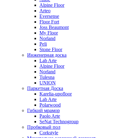
Alpine Floor
Arteo
Eversense
Floor Fort
Joss Beaumont
My Floor
Norland
Peli
Stone Floor
Инженерная доска
Lab Arte
Alpine Floor
Norland
Tulesna
UNION
Паркетная Доска
Karelia-upofloor
Lab Arte
Polarwood
Гибкий мрамор
Paolo Arte
SeNat Technogroup
Пробковый пол
Corkstyle