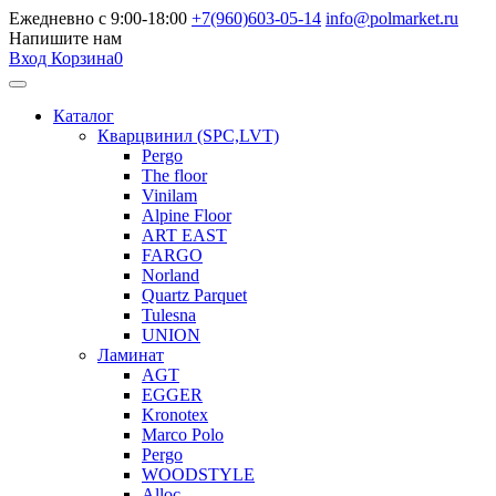
Ежедневно с 9:00-18:00
+7(960)603-05-14
info@polmarket.ru
Напишите нам
Вход
Корзина
0
Каталог
Кварцвинил (SPC,LVT)
Pergo
The floor
Vinilam
Alpine Floor
ART EAST
FARGO
Norland
Quartz Parquet
Tulesna
UNION
Ламинат
AGT
EGGER
Kronotex
Marco Polo
Pergo
WOODSTYLE
Alloc