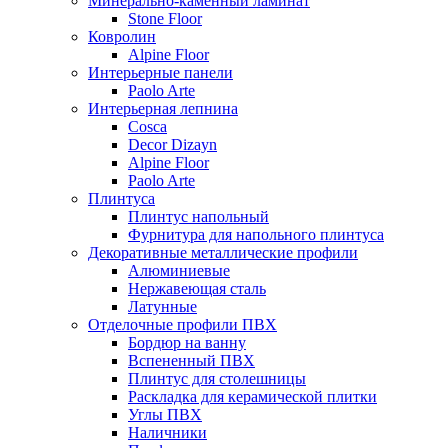
Минерально-каменный ламинат
Stone Floor
Ковролин
Alpine Floor
Интерьерные панели
Paolo Arte
Интерьерная лепнина
Cosca
Decor Dizayn
Alpine Floor
Paolo Arte
Плинтуса
Плинтус напольный
Фурнитура для напольного плинтуса
Декоративные металлические профили
Алюминиевые
Нержавеющая сталь
Латунные
Отделочные профили ПВХ
Бордюр на ванну
Вспененный ПВХ
Плинтус для столешницы
Раскладка для керамической плитки
Углы ПВХ
Наличники