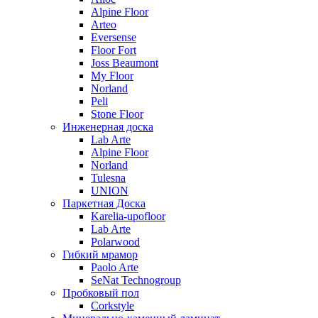
Alpine Floor
Arteo
Eversense
Floor Fort
Joss Beaumont
My Floor
Norland
Peli
Stone Floor
Инженерная доска
Lab Arte
Alpine Floor
Norland
Tulesna
UNION
Паркетная Доска
Karelia-upofloor
Lab Arte
Polarwood
Гибкий мрамор
Paolo Arte
SeNat Technogroup
Пробковый пол
Corkstyle