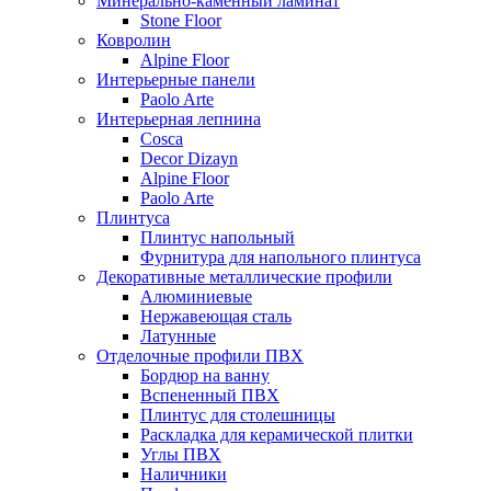
Минерально-каменный ламинат
Stone Floor
Ковролин
Alpine Floor
Интерьерные панели
Paolo Arte
Интерьерная лепнина
Cosca
Decor Dizayn
Alpine Floor
Paolo Arte
Плинтуса
Плинтус напольный
Фурнитура для напольного плинтуса
Декоративные металлические профили
Алюминиевые
Нержавеющая сталь
Латунные
Отделочные профили ПВХ
Бордюр на ванну
Вспененный ПВХ
Плинтус для столешницы
Раскладка для керамической плитки
Углы ПВХ
Наличники