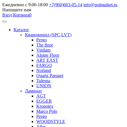
Ежедневно с 9:00-18:00
+7(960)603-05-14
info@polmarket.ru
Напишите нам
Вход
Корзина
0
Каталог
Кварцвинил (SPC,LVT)
Pergo
The floor
Vinilam
Alpine Floor
ART EAST
FARGO
Norland
Quartz Parquet
Tulesna
UNION
Ламинат
AGT
EGGER
Kronotex
Marco Polo
Pergo
WOODSTYLE
Alloc