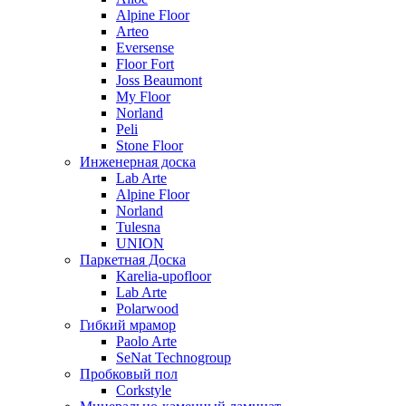
Alpine Floor
Arteo
Eversense
Floor Fort
Joss Beaumont
My Floor
Norland
Peli
Stone Floor
Инженерная доска
Lab Arte
Alpine Floor
Norland
Tulesna
UNION
Паркетная Доска
Karelia-upofloor
Lab Arte
Polarwood
Гибкий мрамор
Paolo Arte
SeNat Technogroup
Пробковый пол
Corkstyle