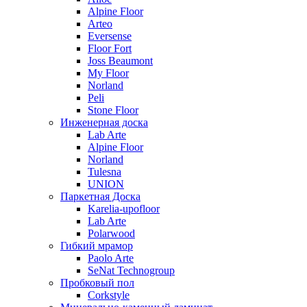
Alpine Floor
Arteo
Eversense
Floor Fort
Joss Beaumont
My Floor
Norland
Peli
Stone Floor
Инженерная доска
Lab Arte
Alpine Floor
Norland
Tulesna
UNION
Паркетная Доска
Karelia-upofloor
Lab Arte
Polarwood
Гибкий мрамор
Paolo Arte
SeNat Technogroup
Пробковый пол
Corkstyle