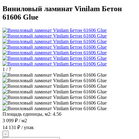
Виниловый ламинат Vinilam Бетон
61606 Glue
1
/
7
Площадь единицы, м2:
4.56
3 099 ₽
/ м2
14 131 ₽
/ упак
-