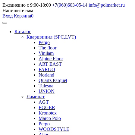
Ежедневно с 9:00-18:00
+7(960)603-05-14
info@polmarket.ru
Напишите нам
Вход
Корзина
0
Каталог
Кварцвинил (SPC,LVT)
Pergo
The floor
Vinilam
Alpine Floor
ART EAST
FARGO
Norland
Quartz Parquet
Tulesna
UNION
Ламинат
AGT
EGGER
Kronotex
Marco Polo
Pergo
WOODSTYLE
Alloc