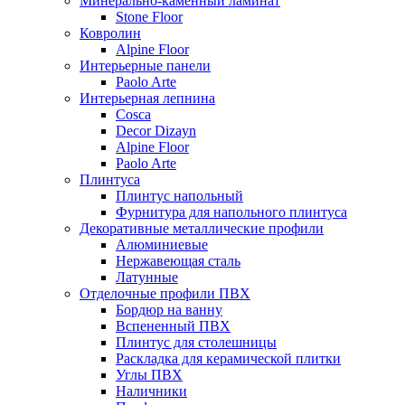
Минерально-каменный ламинат
Stone Floor
Ковролин
Alpine Floor
Интерьерные панели
Paolo Arte
Интерьерная лепнина
Cosca
Decor Dizayn
Alpine Floor
Paolo Arte
Плинтуса
Плинтус напольный
Фурнитура для напольного плинтуса
Декоративные металлические профили
Алюминиевые
Нержавеющая сталь
Латунные
Отделочные профили ПВХ
Бордюр на ванну
Вспененный ПВХ
Плинтус для столешницы
Раскладка для керамической плитки
Углы ПВХ
Наличники