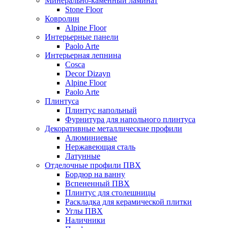
Минерально-каменный ламинат
Stone Floor
Ковролин
Alpine Floor
Интерьерные панели
Paolo Arte
Интерьерная лепнина
Cosca
Decor Dizayn
Alpine Floor
Paolo Arte
Плинтуса
Плинтус напольный
Фурнитура для напольного плинтуса
Декоративные металлические профили
Алюминиевые
Нержавеющая сталь
Латунные
Отделочные профили ПВХ
Бордюр на ванну
Вспененный ПВХ
Плинтус для столешницы
Раскладка для керамической плитки
Углы ПВХ
Наличники