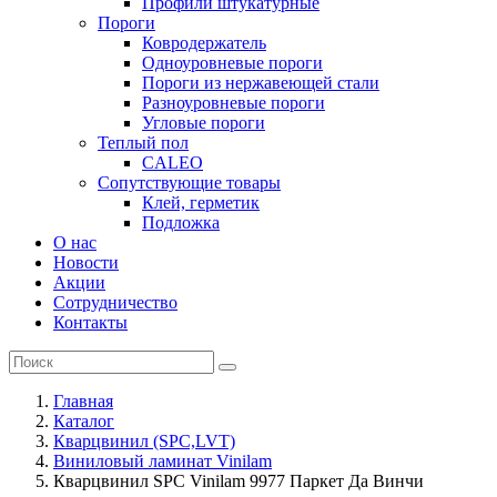
Профили штукатурные
Пороги
Ковродержатель
Одноуровневые пороги
Пороги из нержавеющей стали
Разноуровневые пороги
Угловые пороги
Теплый пол
CALEO
Сопутствующие товары
Клей, герметик
Подложка
О нас
Новости
Акции
Сотрудничество
Контакты
Главная
Каталог
Кварцвинил (SPC,LVT)
Виниловый ламинат Vinilam
Кварцвинил SPC Vinilam 9977 Паркет Да Винчи