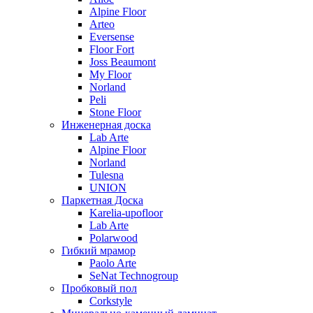
Alpine Floor
Arteo
Eversense
Floor Fort
Joss Beaumont
My Floor
Norland
Peli
Stone Floor
Инженерная доска
Lab Arte
Alpine Floor
Norland
Tulesna
UNION
Паркетная Доска
Karelia-upofloor
Lab Arte
Polarwood
Гибкий мрамор
Paolo Arte
SeNat Technogroup
Пробковый пол
Corkstyle