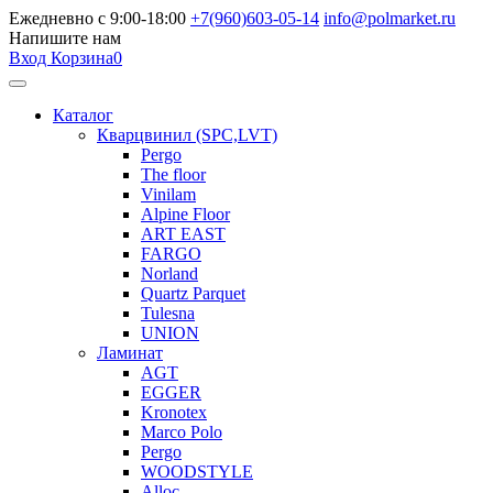
Ежедневно с 9:00-18:00
+7(960)603-05-14
info@polmarket.ru
Напишите нам
Вход
Корзина
0
Каталог
Кварцвинил (SPC,LVT)
Pergo
The floor
Vinilam
Alpine Floor
ART EAST
FARGO
Norland
Quartz Parquet
Tulesna
UNION
Ламинат
AGT
EGGER
Kronotex
Marco Polo
Pergo
WOODSTYLE
Alloc