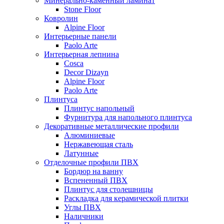
Минерально-каменный ламинат
Stone Floor
Ковролин
Alpine Floor
Интерьерные панели
Paolo Arte
Интерьерная лепнина
Cosca
Decor Dizayn
Alpine Floor
Paolo Arte
Плинтуса
Плинтус напольный
Фурнитура для напольного плинтуса
Декоративные металлические профили
Алюминиевые
Нержавеющая сталь
Латунные
Отделочные профили ПВХ
Бордюр на ванну
Вспененный ПВХ
Плинтус для столешницы
Раскладка для керамической плитки
Углы ПВХ
Наличники