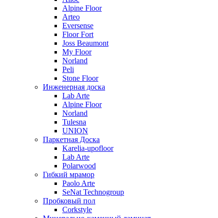
Alpine Floor
Arteo
Eversense
Floor Fort
Joss Beaumont
My Floor
Norland
Peli
Stone Floor
Инженерная доска
Lab Arte
Alpine Floor
Norland
Tulesna
UNION
Паркетная Доска
Karelia-upofloor
Lab Arte
Polarwood
Гибкий мрамор
Paolo Arte
SeNat Technogroup
Пробковый пол
Corkstyle