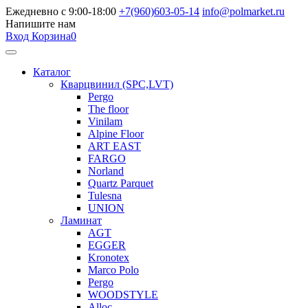
Ежедневно с 9:00-18:00
+7(960)603-05-14
info@polmarket.ru
Напишите нам
Вход
Корзина
0
Каталог
Кварцвинил (SPC,LVT)
Pergo
The floor
Vinilam
Alpine Floor
ART EAST
FARGO
Norland
Quartz Parquet
Tulesna
UNION
Ламинат
AGT
EGGER
Kronotex
Marco Polo
Pergo
WOODSTYLE
Alloc