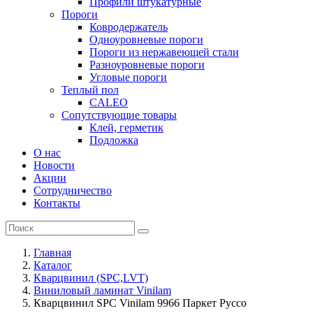
Профили штукатурные
Пороги
Ковродержатель
Одноуровневые пороги
Пороги из нержавеющей стали
Разноуровневые пороги
Угловые пороги
Теплый пол
CALEO
Сопутствующие товары
Клей, герметик
Подложка
О нас
Новости
Акции
Сотрудничество
Контакты
Главная
Каталог
Кварцвинил (SPC,LVT)
Виниловый ламинат Vinilam
Кварцвинил SPC Vinilam 9966 Паркет Руссо