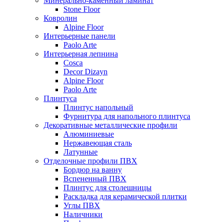
Минерально-каменный ламинат
Stone Floor
Ковролин
Alpine Floor
Интерьерные панели
Paolo Arte
Интерьерная лепнина
Cosca
Decor Dizayn
Alpine Floor
Paolo Arte
Плинтуса
Плинтус напольный
Фурнитура для напольного плинтуса
Декоративные металлические профили
Алюминиевые
Нержавеющая сталь
Латунные
Отделочные профили ПВХ
Бордюр на ванну
Вспененный ПВХ
Плинтус для столешницы
Раскладка для керамической плитки
Углы ПВХ
Наличники