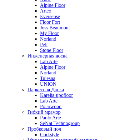
Alpine Floor
Arteo
Eversense
Floor Fort
Joss Beaumont
My Floor
Norland
Peli
Stone Floor
Инженерная доска
Lab Arte
Alpine Floor
Norland
Tulesna
UNION
Паркетная Доска
Karelia-upofloor
Lab Arte
Polarwood
Гибкий мрамор
Paolo Arte
SeNat Technogroup
Пробковый пол
Corkstyle