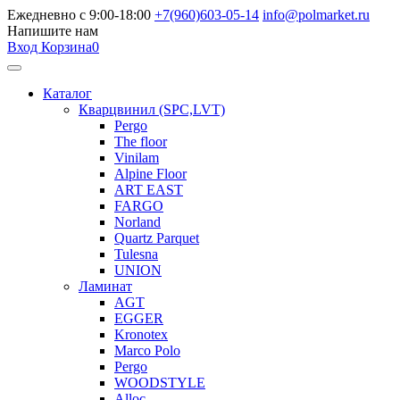
Ежедневно с 9:00-18:00
+7(960)603-05-14
info@polmarket.ru
Напишите нам
Вход
Корзина
0
Каталог
Кварцвинил (SPC,LVT)
Pergo
The floor
Vinilam
Alpine Floor
ART EAST
FARGO
Norland
Quartz Parquet
Tulesna
UNION
Ламинат
AGT
EGGER
Kronotex
Marco Polo
Pergo
WOODSTYLE
Alloc