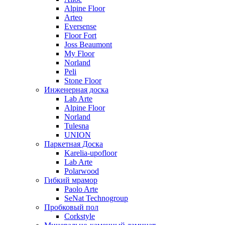
Alpine Floor
Arteo
Eversense
Floor Fort
Joss Beaumont
My Floor
Norland
Peli
Stone Floor
Инженерная доска
Lab Arte
Alpine Floor
Norland
Tulesna
UNION
Паркетная Доска
Karelia-upofloor
Lab Arte
Polarwood
Гибкий мрамор
Paolo Arte
SeNat Technogroup
Пробковый пол
Corkstyle