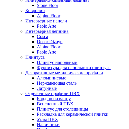
Минерально-каменный ламинат
Stone Floor
Ковролин
Alpine Floor
Интерьерные панели
Paolo Arte
Интерьерная лепнина
Cosca
Decor Dizayn
Alpine Floor
Paolo Arte
Плинтуса
Плинтус напольный
Фурнитура для напольного плинтуса
Декоративные металлические профили
Алюминиевые
Нержавеющая сталь
Латунные
Отделочные профили ПВХ
Бордюр на ванну
Вспененный ПВХ
Плинтус для столешницы
Раскладка для керамической плитки
Углы ПВХ
Наличники