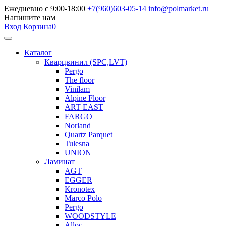
Ежедневно с 9:00-18:00
+7(960)603-05-14
info@polmarket.ru
Напишите нам
Вход
Корзина
0
Каталог
Кварцвинил (SPC,LVT)
Pergo
The floor
Vinilam
Alpine Floor
ART EAST
FARGO
Norland
Quartz Parquet
Tulesna
UNION
Ламинат
AGT
EGGER
Kronotex
Marco Polo
Pergo
WOODSTYLE
Alloc