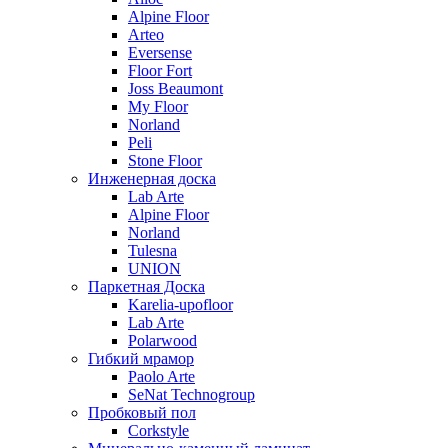
Alpine Floor
Arteo
Eversense
Floor Fort
Joss Beaumont
My Floor
Norland
Peli
Stone Floor
Инженерная доска
Lab Arte
Alpine Floor
Norland
Tulesna
UNION
Паркетная Доска
Karelia-upofloor
Lab Arte
Polarwood
Гибкий мрамор
Paolo Arte
SeNat Technogroup
Пробковый пол
Corkstyle