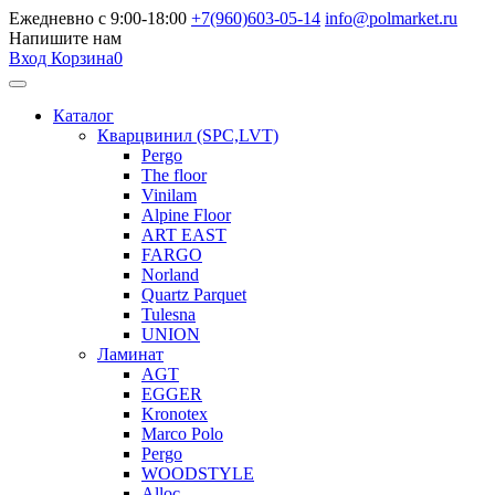
Ежедневно с 9:00-18:00
+7(960)603-05-14
info@polmarket.ru
Напишите нам
Вход
Корзина
0
Каталог
Кварцвинил (SPC,LVT)
Pergo
The floor
Vinilam
Alpine Floor
ART EAST
FARGO
Norland
Quartz Parquet
Tulesna
UNION
Ламинат
AGT
EGGER
Kronotex
Marco Polo
Pergo
WOODSTYLE
Alloc