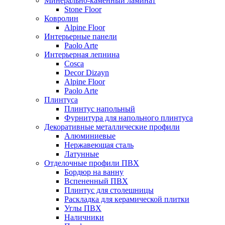
Минерально-каменный ламинат
Stone Floor
Ковролин
Alpine Floor
Интерьерные панели
Paolo Arte
Интерьерная лепнина
Cosca
Decor Dizayn
Alpine Floor
Paolo Arte
Плинтуса
Плинтус напольный
Фурнитура для напольного плинтуса
Декоративные металлические профили
Алюминиевые
Нержавеющая сталь
Латунные
Отделочные профили ПВХ
Бордюр на ванну
Вспененный ПВХ
Плинтус для столешницы
Раскладка для керамической плитки
Углы ПВХ
Наличники