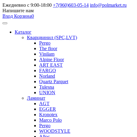
Ежедневно с 9:00-18:00
+7(960)603-05-14
info@polmarket.ru
Напишите нам
Вход
Корзина
0
Каталог
Кварцвинил (SPC,LVT)
Pergo
The floor
Vinilam
Alpine Floor
ART EAST
FARGO
Norland
Quartz Parquet
Tulesna
UNION
Ламинат
AGT
EGGER
Kronotex
Marco Polo
Pergo
WOODSTYLE
Alloc