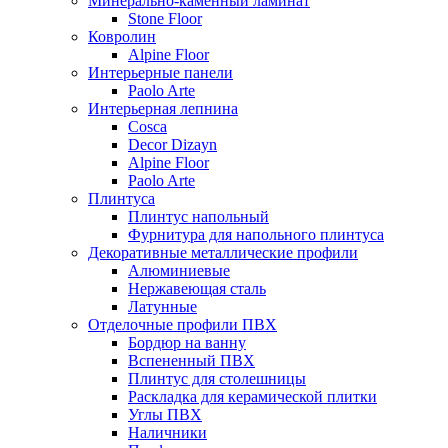
Минерально-каменный ламинат
Stone Floor
Ковролин
Alpine Floor
Интерьерные панели
Paolo Arte
Интерьерная лепнина
Cosca
Decor Dizayn
Alpine Floor
Paolo Arte
Плинтуса
Плинтус напольный
Фурнитура для напольного плинтуса
Декоративные металлические профили
Алюминиевые
Нержавеющая сталь
Латунные
Отделочные профили ПВХ
Бордюр на ванну
Вспененный ПВХ
Плинтус для столешницы
Раскладка для керамической плитки
Углы ПВХ
Наличники