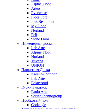
Alpine Floor
Arteo
Eversense
Floor Fort
Joss Beaumont
My Floor
Norland
Peli
Stone Floor
Инженерная доска
Lab Arte
Alpine Floor
Norland
Tulesna
UNION
Паркетная Доска
Karelia-upofloor
Lab Arte
Polarwood
Гибкий мрамор
Paolo Arte
SeNat Technogroup
Пробковый пол
Corkstyle