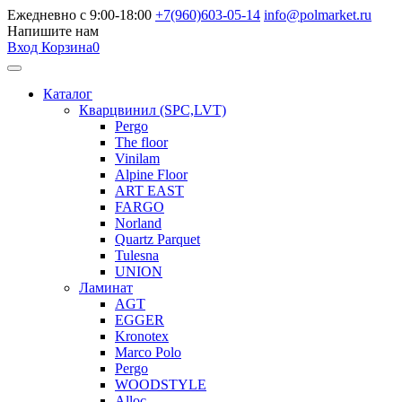
Ежедневно с 9:00-18:00
+7(960)603-05-14
info@polmarket.ru
Напишите нам
Вход
Корзина
0
Каталог
Кварцвинил (SPC,LVT)
Pergo
The floor
Vinilam
Alpine Floor
ART EAST
FARGO
Norland
Quartz Parquet
Tulesna
UNION
Ламинат
AGT
EGGER
Kronotex
Marco Polo
Pergo
WOODSTYLE
Alloc