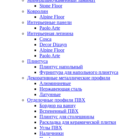
Минерально-каменный ламинат
Stone Floor
Ковролин
Alpine Floor
Интерьерные панели
Paolo Arte
Интерьерная лепнина
Cosca
Decor Dizayn
Alpine Floor
Paolo Arte
Плинтуса
Плинтус напольный
Фурнитура для напольного плинтуса
Декоративные металлические профили
Алюминиевые
Нержавеющая сталь
Латунные
Отделочные профили ПВХ
Бордюр на ванну
Вспененный ПВХ
Плинтус для столешницы
Раскладка для керамической плитки
Углы ПВХ
Наличники