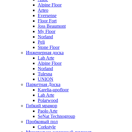
Alpine Floor
Arteo
Eversense
Floor Fort
Joss Beaumont
My Floor
Norland
Peli
Stone Floor
Инженерная доска
Lab Arte
Alpine Floor
Norland
Tulesna
UNION
Паркетная Доска
Karelia-upofloor
Lab Arte
Polarwood
Гибкий мрамор
Paolo Arte
SeNat Technogroup
Пробковый пол
Corkstyle