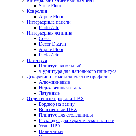
Минерально-каменный ламинат
Stone Floor
Ковролин
Alpine Floor
Интерьерные панели
Paolo Arte
Интерьерная лепнина
Cosca
Decor Dizayn
Alpine Floor
Paolo Arte
Плинтуса
Плинтус напольный
Фурнитура для напольного плинтуса
Декоративные металлические профили
Алюминиевые
Нержавеющая сталь
Латунные
Отделочные профили ПВХ
Бордюр на ванну
Вспененный ПВХ
Плинтус для столешницы
Раскладка для керамической плитки
Углы ПВХ
Наличники