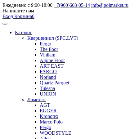
Ежедневно с 9:00-18:00
+7(960)603-05-14
info@polmarket.ru
Напишите нам
Вход
Корзина
0
Каталог
Кварцвинил (SPC,LVT)
Pergo
The floor
Vinilam
Alpine Floor
ART EAST
FARGO
Norland
Quartz Parquet
Tulesna
UNION
Ламинат
AGT
EGGER
Kronotex
Marco Polo
Pergo
WOODSTYLE
Alloc