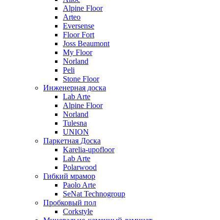
Alpine Floor
Arteo
Eversense
Floor Fort
Joss Beaumont
My Floor
Norland
Peli
Stone Floor
Инженерная доска
Lab Arte
Alpine Floor
Norland
Tulesna
UNION
Паркетная Доска
Karelia-upofloor
Lab Arte
Polarwood
Гибкий мрамор
Paolo Arte
SeNat Technogroup
Пробковый пол
Corkstyle