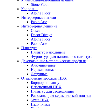
Минерально-каменный ламинат
Stone Floor
Ковролин
Alpine Floor
Интерьерные панели
Paolo Arte
Интерьерная лепнина
Cosca
Decor Dizayn
Alpine Floor
Paolo Arte
Плинтуса
Плинтус напольный
Фурнитура для напольного плинтуса
Декоративные металлические профили
Алюминиевые
Нержавеющая сталь
Латунные
Отделочные профили ПВХ
Бордюр на ванну
Вспененный ПВХ
Плинтус для столешницы
Раскладка для керамической плитки
Углы ПВХ
Наличники