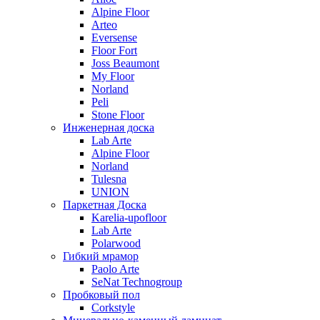
Alpine Floor
Arteo
Eversense
Floor Fort
Joss Beaumont
My Floor
Norland
Peli
Stone Floor
Инженерная доска
Lab Arte
Alpine Floor
Norland
Tulesna
UNION
Паркетная Доска
Karelia-upofloor
Lab Arte
Polarwood
Гибкий мрамор
Paolo Arte
SeNat Technogroup
Пробковый пол
Corkstyle