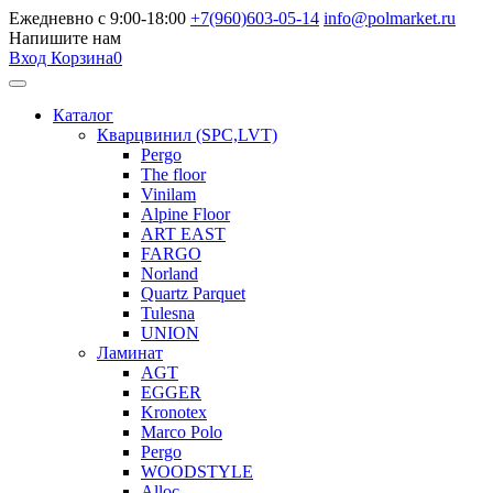
Ежедневно с 9:00-18:00
+7(960)603-05-14
info@polmarket.ru
Напишите нам
Вход
Корзина
0
Каталог
Кварцвинил (SPC,LVT)
Pergo
The floor
Vinilam
Alpine Floor
ART EAST
FARGO
Norland
Quartz Parquet
Tulesna
UNION
Ламинат
AGT
EGGER
Kronotex
Marco Polo
Pergo
WOODSTYLE
Alloc