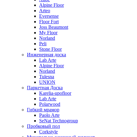
Alpine Floor
Arteo
Eversense
Floor Fort
Joss Beaumont
My Floor
Norland
Peli
Stone Floor
Инженерная доска
Lab Arte
Alpine Floor
Norland
Tulesna
UNION
Паркетная Доска
Karelia-upofloor
Lab Arte
Polarwood
Гибкий мрамор
Paolo Arte
SeNat Technogroup
Пробковый пол
Corkstyle