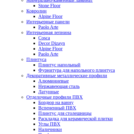
Минерально-каменный ламинат
Stone Floor
Ковролин
Alpine Floor
Интерьерные панели
Paolo Arte
Интерьерная лепнина
Cosca
Decor Dizayn
Alpine Floor
Paolo Arte
Плинтуса
Плинтус напольный
Фурнитура для напольного плинтуса
Декоративные металлические профили
Алюминиевые
Нержавеющая сталь
Латунные
Отделочные профили ПВХ
Бордюр на ванну
Вспененный ПВХ
Плинтус для столешницы
Раскладка для керамической плитки
Углы ПВХ
Наличники