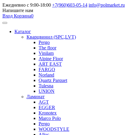
Ежедневно с 9:00-18:00
+7(960)603-05-14
info@polmarket.ru
Напишите нам
Вход
Корзина
0
Каталог
Кварцвинил (SPC,LVT)
Pergo
The floor
Vinilam
Alpine Floor
ART EAST
FARGO
Norland
Quartz Parquet
Tulesna
UNION
Ламинат
AGT
EGGER
Kronotex
Marco Polo
Pergo
WOODSTYLE
Alloc