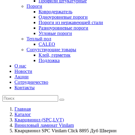
Профили штукатурные
Пороги
Ковродержатель
Одноуровневые пороги
Пороги из нержавеющей стали
Разноуровневые пороги
Угловые пороги
Теплый пол
CALEO
Сопутствующие товары
Клей, герметик
Подложка
О нас
Новости
Акции
Сотрудничество
Контакты
Главная
Каталог
Кварцвинил (SPC,LVT)
Виниловый ламинат Vinilam
Кварцвинил SPC Vinilam Click 8895 Дуб Шверин