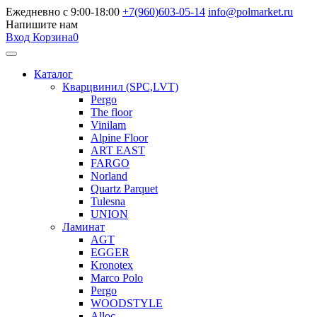
Ежедневно с 9:00-18:00
+7(960)603-05-14
info@polmarket.ru
Напишите нам
Вход
Корзина
0
Каталог
Кварцвинил (SPC,LVT)
Pergo
The floor
Vinilam
Alpine Floor
ART EAST
FARGO
Norland
Quartz Parquet
Tulesna
UNION
Ламинат
AGT
EGGER
Kronotex
Marco Polo
Pergo
WOODSTYLE
Alloc