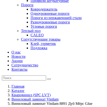
Профили штукатурные
Пороги
Ковродержатель
Одноуровневые пороги
Пороги из нержавеющей стали
Разноуровневые пороги
Угловые пороги
Теплый пол
CALEO
Сопутствующие товары
Клей, герметик
Подложка
О нас
Новости
Акции
Сотрудничество
Контакты
Главная
Каталог
Кварцвинил (SPC,LVT)
Виниловый ламинат Vinilam
Виниловый ламинат Vinilam 8891 Дуб Мёрс Glue