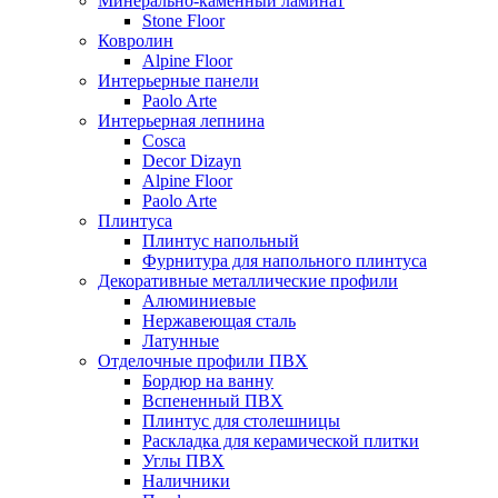
Минерально-каменный ламинат
Stone Floor
Ковролин
Alpine Floor
Интерьерные панели
Paolo Arte
Интерьерная лепнина
Cosca
Decor Dizayn
Alpine Floor
Paolo Arte
Плинтуса
Плинтус напольный
Фурнитура для напольного плинтуса
Декоративные металлические профили
Алюминиевые
Нержавеющая сталь
Латунные
Отделочные профили ПВХ
Бордюр на ванну
Вспененный ПВХ
Плинтус для столешницы
Раскладка для керамической плитки
Углы ПВХ
Наличники