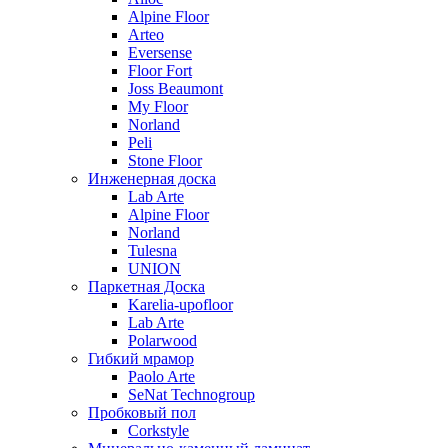
Alpine Floor
Arteo
Eversense
Floor Fort
Joss Beaumont
My Floor
Norland
Peli
Stone Floor
Инженерная доска
Lab Arte
Alpine Floor
Norland
Tulesna
UNION
Паркетная Доска
Karelia-upofloor
Lab Arte
Polarwood
Гибкий мрамор
Paolo Arte
SeNat Technogroup
Пробковый пол
Corkstyle