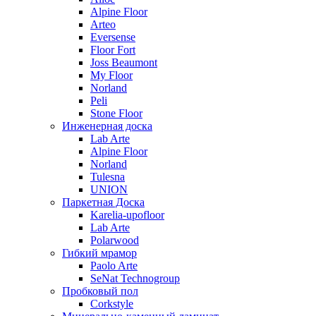
Alpine Floor
Arteo
Eversense
Floor Fort
Joss Beaumont
My Floor
Norland
Peli
Stone Floor
Инженерная доска
Lab Arte
Alpine Floor
Norland
Tulesna
UNION
Паркетная Доска
Karelia-upofloor
Lab Arte
Polarwood
Гибкий мрамор
Paolo Arte
SeNat Technogroup
Пробковый пол
Corkstyle