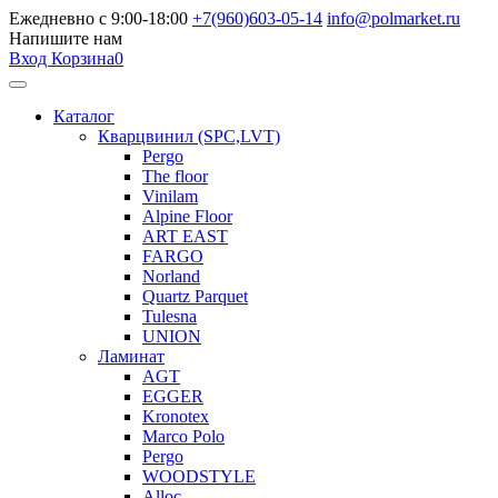
Ежедневно с 9:00-18:00
+7(960)603-05-14
info@polmarket.ru
Напишите нам
Вход
Корзина
0
Каталог
Кварцвинил (SPC,LVT)
Pergo
The floor
Vinilam
Alpine Floor
ART EAST
FARGO
Norland
Quartz Parquet
Tulesna
UNION
Ламинат
AGT
EGGER
Kronotex
Marco Polo
Pergo
WOODSTYLE
Alloc