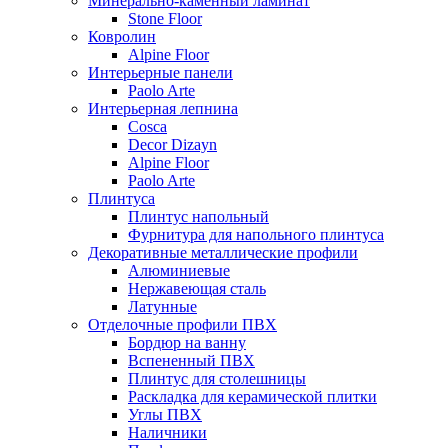
Минерально-каменный ламинат
Stone Floor
Ковролин
Alpine Floor
Интерьерные панели
Paolo Arte
Интерьерная лепнина
Cosca
Decor Dizayn
Alpine Floor
Paolo Arte
Плинтуса
Плинтус напольный
Фурнитура для напольного плинтуса
Декоративные металлические профили
Алюминиевые
Нержавеющая сталь
Латунные
Отделочные профили ПВХ
Бордюр на ванну
Вспененный ПВХ
Плинтус для столешницы
Раскладка для керамической плитки
Углы ПВХ
Наличники