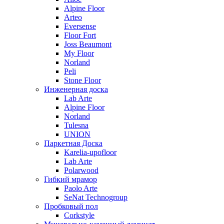
Alpine Floor
Arteo
Eversense
Floor Fort
Joss Beaumont
My Floor
Norland
Peli
Stone Floor
Инженерная доска
Lab Arte
Alpine Floor
Norland
Tulesna
UNION
Паркетная Доска
Karelia-upofloor
Lab Arte
Polarwood
Гибкий мрамор
Paolo Arte
SeNat Technogroup
Пробковый пол
Corkstyle