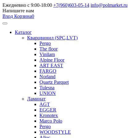
Ежедневно с 9:00-18:00
+7(960)603-05-14
info@polmarket.ru
Напишите нам
Вход
Корзина
0
Каталог
Кварцвинил (SPC,LVT)
Pergo
The floor
Vinilam
Alpine Floor
ART EAST
FARGO
Norland
Quartz Parquet
Tulesna
UNION
Ламинат
AGT
EGGER
Kronotex
Marco Polo
Pergo
WOODSTYLE
Alloc