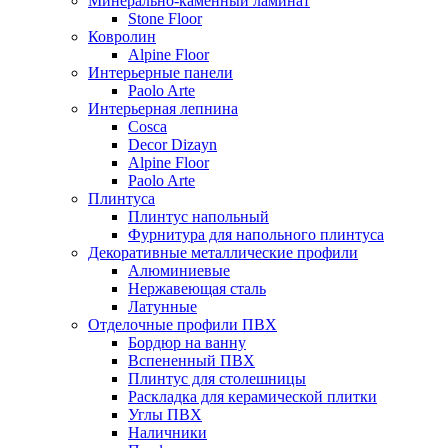
Минерально-каменный ламинат
Stone Floor
Ковролин
Alpine Floor
Интерьерные панели
Paolo Arte
Интерьерная лепнина
Cosca
Decor Dizayn
Alpine Floor
Paolo Arte
Плинтуса
Плинтус напольный
Фурнитура для напольного плинтуса
Декоративные металлические профили
Алюминиевые
Нержавеющая сталь
Латунные
Отделочные профили ПВХ
Бордюр на ванну
Вспененный ПВХ
Плинтус для столешницы
Раскладка для керамической плитки
Углы ПВХ
Наличники