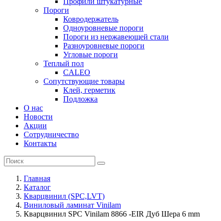
Профили штукатурные
Пороги
Ковродержатель
Одноуровневые пороги
Пороги из нержавеющей стали
Разноуровневые пороги
Угловые пороги
Теплый пол
CALEO
Сопутствующие товары
Клей, герметик
Подложка
О нас
Новости
Акции
Сотрудничество
Контакты
Главная
Каталог
Кварцвинил (SPC,LVT)
Виниловый ламинат Vinilam
Кварцвинил SPC Vinilam 8866 -EIR Дуб Шера 6 mm