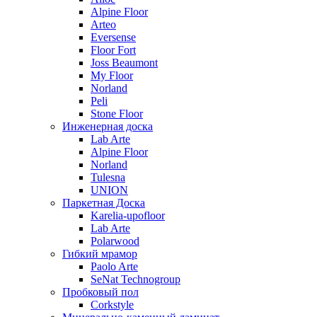
Alpine Floor
Arteo
Eversense
Floor Fort
Joss Beaumont
My Floor
Norland
Peli
Stone Floor
Инженерная доска
Lab Arte
Alpine Floor
Norland
Tulesna
UNION
Паркетная Доска
Karelia-upofloor
Lab Arte
Polarwood
Гибкий мрамор
Paolo Arte
SeNat Technogroup
Пробковый пол
Corkstyle