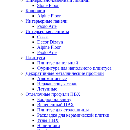
Минерально-каменный ламинат
Stone Floor
Ковролин
Alpine Floor
Интерьерные панели
Paolo Arte
Интерьерная лепнина
Cosca
Decor Dizayn
Alpine Floor
Paolo Arte
Плинтуса
Плинтус напольный
Фурнитура для напольного плинтуса
Декоративные металлические профили
Алюминиевые
Нержавеющая сталь
Латунные
Отделочные профили ПВХ
Бордюр на ванну
Вспененный ПВХ
Плинтус для столешницы
Раскладка для керамической плитки
Углы ПВХ
Наличники