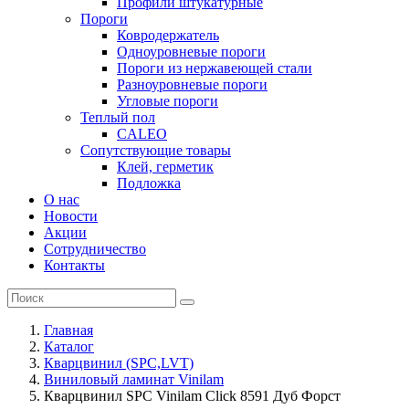
Профили штукатурные
Пороги
Ковродержатель
Одноуровневые пороги
Пороги из нержавеющей стали
Разноуровневые пороги
Угловые пороги
Теплый пол
CALEO
Сопутствующие товары
Клей, герметик
Подложка
О нас
Новости
Акции
Сотрудничество
Контакты
Главная
Каталог
Кварцвинил (SPC,LVT)
Виниловый ламинат Vinilam
Кварцвинил SPC Vinilam Click 8591 Дуб Форст