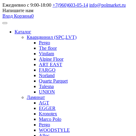
Ежедневно с 9:00-18:00
+7(960)603-05-14
info@polmarket.ru
Напишите нам
Вход
Корзина
0
Каталог
Кварцвинил (SPC,LVT)
Pergo
The floor
Vinilam
Alpine Floor
ART EAST
FARGO
Norland
Quartz Parquet
Tulesna
UNION
Ламинат
AGT
EGGER
Kronotex
Marco Polo
Pergo
WOODSTYLE
Alloc