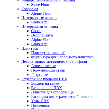
Минерально-каменный ламинат
Stone Floor
Ковролин
Alpine Floor
Интерьерные панели
Paolo Arte
Интерьерная лепнина
Cosca
Decor Dizayn
Alpine Floor
Paolo Arte
Плинтуса
Плинтус напольный
Фурнитура для напольного плинтуса
Декоративные металлические профили
Алюминиевые
Нержавеющая сталь
Латунные
Отделочные профили ПВХ
Бордюр на ванну
Вспененный ПВХ
Плинтус для столешницы
Раскладка для керамической плитки
Углы ПВХ
Наличники