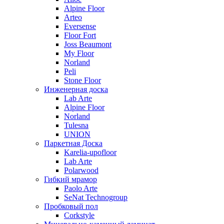
Alpine Floor
Arteo
Eversense
Floor Fort
Joss Beaumont
My Floor
Norland
Peli
Stone Floor
Инженерная доска
Lab Arte
Alpine Floor
Norland
Tulesna
UNION
Паркетная Доска
Karelia-upofloor
Lab Arte
Polarwood
Гибкий мрамор
Paolo Arte
SeNat Technogroup
Пробковый пол
Corkstyle