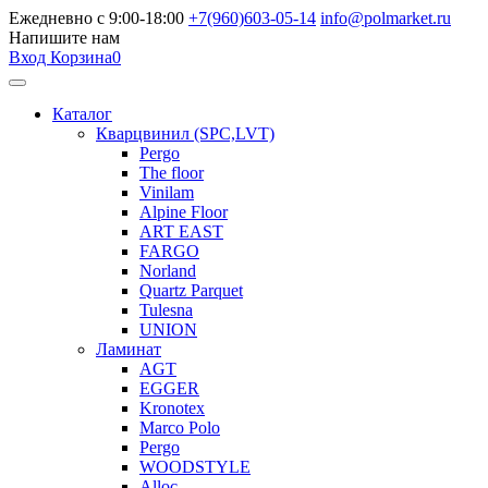
Ежедневно с 9:00-18:00
+7(960)603-05-14
info@polmarket.ru
Напишите нам
Вход
Корзина
0
Каталог
Кварцвинил (SPC,LVT)
Pergo
The floor
Vinilam
Alpine Floor
ART EAST
FARGO
Norland
Quartz Parquet
Tulesna
UNION
Ламинат
AGT
EGGER
Kronotex
Marco Polo
Pergo
WOODSTYLE
Alloc