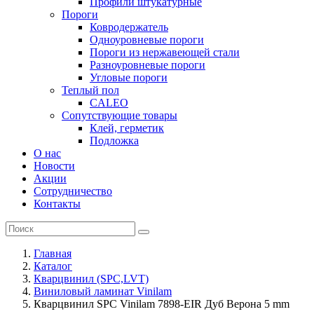
Профили штукатурные
Пороги
Ковродержатель
Одноуровневые пороги
Пороги из нержавеющей стали
Разноуровневые пороги
Угловые пороги
Теплый пол
CALEO
Сопутствующие товары
Клей, герметик
Подложка
О нас
Новости
Акции
Сотрудничество
Контакты
Главная
Каталог
Кварцвинил (SPC,LVT)
Виниловый ламинат Vinilam
Кварцвинил SPC Vinilam 7898-EIR Дуб Верона 5 mm