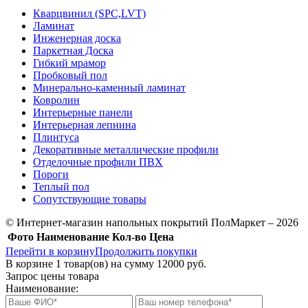
Кварцвинил (SPC,LVT)
Ламинат
Инженерная доска
Паркетная Доска
Гибкий мрамор
Пробковый пол
Минерально-каменный ламинат
Ковролин
Интерьерные панели
Интерьерная лепнина
Плинтуса
Декоративные металлические профили
Отделочные профили ПВХ
Пороги
Теплый пол
Сопутствующие товары
© Интернет-магазин напольных покрытий ПолМаркет – 2026
Фото
Наименование
Кол-во
Цена
Перейти в корзину
Продолжить покупки
В корзине
1
товар(ов) на сумму
12000 руб.
Запрос цены товара
Наименование: