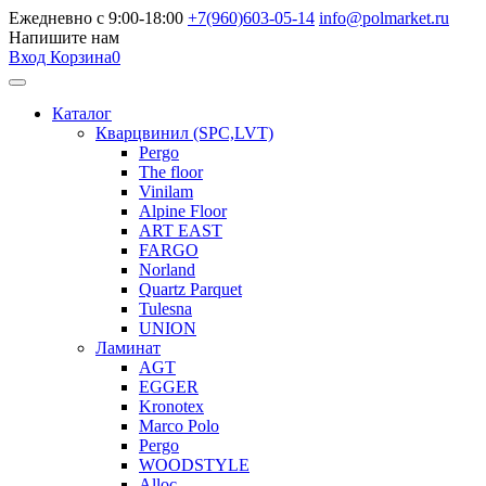
Ежедневно с 9:00-18:00
+7(960)603-05-14
info@polmarket.ru
Напишите нам
Вход
Корзина
0
Каталог
Кварцвинил (SPC,LVT)
Pergo
The floor
Vinilam
Alpine Floor
ART EAST
FARGO
Norland
Quartz Parquet
Tulesna
UNION
Ламинат
AGT
EGGER
Kronotex
Marco Polo
Pergo
WOODSTYLE
Alloc