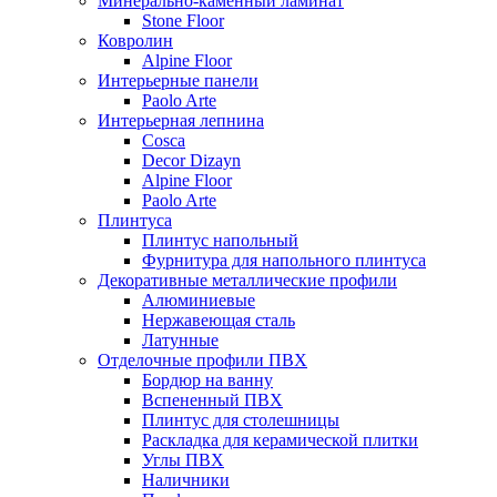
Минерально-каменный ламинат
Stone Floor
Ковролин
Alpine Floor
Интерьерные панели
Paolo Arte
Интерьерная лепнина
Cosca
Decor Dizayn
Alpine Floor
Paolo Arte
Плинтуса
Плинтус напольный
Фурнитура для напольного плинтуса
Декоративные металлические профили
Алюминиевые
Нержавеющая сталь
Латунные
Отделочные профили ПВХ
Бордюр на ванну
Вспененный ПВХ
Плинтус для столешницы
Раскладка для керамической плитки
Углы ПВХ
Наличники