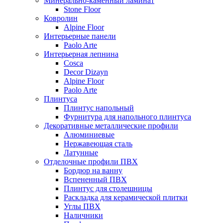
Минерально-каменный ламинат
Stone Floor
Ковролин
Alpine Floor
Интерьерные панели
Paolo Arte
Интерьерная лепнина
Cosca
Decor Dizayn
Alpine Floor
Paolo Arte
Плинтуса
Плинтус напольный
Фурнитура для напольного плинтуса
Декоративные металлические профили
Алюминиевые
Нержавеющая сталь
Латунные
Отделочные профили ПВХ
Бордюр на ванну
Вспененный ПВХ
Плинтус для столешницы
Раскладка для керамической плитки
Углы ПВХ
Наличники