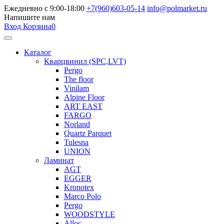
Ежедневно с 9:00-18:00
+7(960)603-05-14
info@polmarket.ru
Напишите нам
Вход
Корзина
0
Каталог
Кварцвинил (SPC,LVT)
Pergo
The floor
Vinilam
Alpine Floor
ART EAST
FARGO
Norland
Quartz Parquet
Tulesna
UNION
Ламинат
AGT
EGGER
Kronotex
Marco Polo
Pergo
WOODSTYLE
Alloc