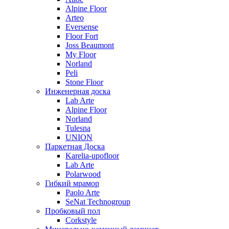
Alpine Floor
Arteo
Eversense
Floor Fort
Joss Beaumont
My Floor
Norland
Peli
Stone Floor
Инженерная доска
Lab Arte
Alpine Floor
Norland
Tulesna
UNION
Паркетная Доска
Karelia-upofloor
Lab Arte
Polarwood
Гибкий мрамор
Paolo Arte
SeNat Technogroup
Пробковый пол
Corkstyle