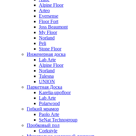
Alpine Floor
Arteo
Eversense
Floor Fort
Joss Beaumont
My Floor
Norland
Peli
Stone Floor
Инженерная доска
Lab Arte
Alpine Floor
Norland
Tulesna
UNION
Паркетная Доска
Karelia-upofloor
Lab Arte
Polarwood
Гибкий мрамор
Paolo Arte
SeNat Technogroup
Пробковый пол
Corkstyle