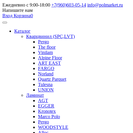
Ежедневно с 9:00-18:00
+7(960)603-05-14
info@polmarket.ru
Напишите нам
Вход
Корзина
0
Каталог
Кварцвинил (SPC,LVT)
Pergo
The floor
Vinilam
Alpine Floor
ART EAST
FARGO
Norland
Quartz Parquet
Tulesna
UNION
Ламинат
AGT
EGGER
Kronotex
Marco Polo
Pergo
WOODSTYLE
Alloc