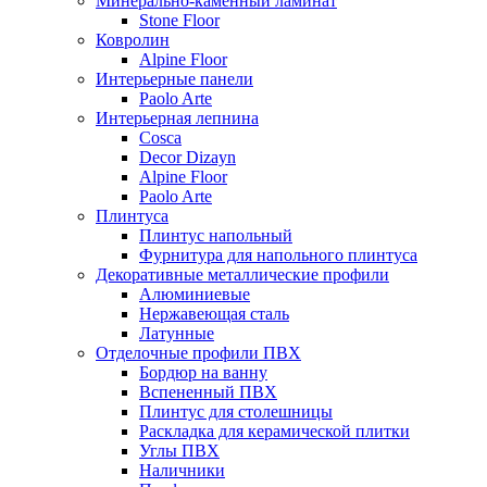
Минерально-каменный ламинат
Stone Floor
Ковролин
Alpine Floor
Интерьерные панели
Paolo Arte
Интерьерная лепнина
Cosca
Decor Dizayn
Alpine Floor
Paolo Arte
Плинтуса
Плинтус напольный
Фурнитура для напольного плинтуса
Декоративные металлические профили
Алюминиевые
Нержавеющая сталь
Латунные
Отделочные профили ПВХ
Бордюр на ванну
Вспененный ПВХ
Плинтус для столешницы
Раскладка для керамической плитки
Углы ПВХ
Наличники