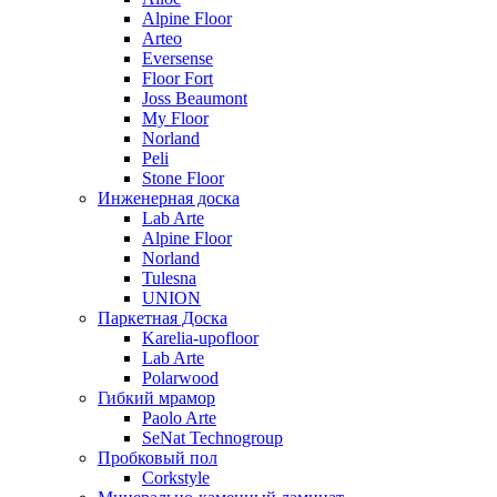
Alpine Floor
Arteo
Eversense
Floor Fort
Joss Beaumont
My Floor
Norland
Peli
Stone Floor
Инженерная доска
Lab Arte
Alpine Floor
Norland
Tulesna
UNION
Паркетная Доска
Karelia-upofloor
Lab Arte
Polarwood
Гибкий мрамор
Paolo Arte
SeNat Technogroup
Пробковый пол
Corkstyle