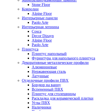
Минерально-каменный ламинат
Stone Floor
Ковролин
Alpine Floor
Интерьерные панели
Paolo Arte
Интерьерная лепнина
Cosca
Decor Dizayn
Alpine Floor
Paolo Arte
Плинтуса
Плинтус напольный
Фурнитура для напольного плинтуса
Декоративные металлические профили
Алюминиевые
Нержавеющая сталь
Латунные
Отделочные профили ПВХ
Бордюр на ванну
Вспененный ПВХ
Плинтус для столешницы
Раскладка для керамической плитки
Углы ПВХ
Наличники