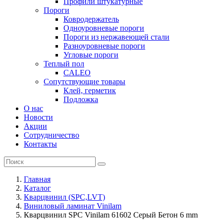
Профили штукатурные
Пороги
Ковродержатель
Одноуровневые пороги
Пороги из нержавеющей стали
Разноуровневые пороги
Угловые пороги
Теплый пол
CALEO
Сопутствующие товары
Клей, герметик
Подложка
О нас
Новости
Акции
Сотрудничество
Контакты
Главная
Каталог
Кварцвинил (SPC,LVT)
Виниловый ламинат Vinilam
Кварцвинил SPC Vinilam 61602 Серый Бетон 6 mm