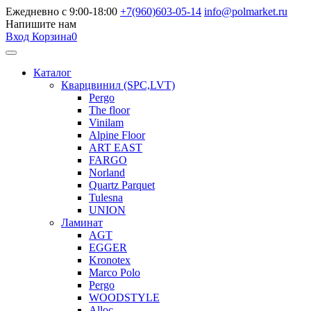
Ежедневно с 9:00-18:00
+7(960)603-05-14
info@polmarket.ru
Напишите нам
Вход
Корзина
0
Каталог
Кварцвинил (SPC,LVT)
Pergo
The floor
Vinilam
Alpine Floor
ART EAST
FARGO
Norland
Quartz Parquet
Tulesna
UNION
Ламинат
AGT
EGGER
Kronotex
Marco Polo
Pergo
WOODSTYLE
Alloc