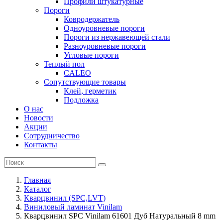
Профили штукатурные
Пороги
Ковродержатель
Одноуровневые пороги
Пороги из нержавеющей стали
Разноуровневые пороги
Угловые пороги
Теплый пол
CALEO
Сопутствующие товары
Клей, герметик
Подложка
О нас
Новости
Акции
Сотрудничество
Контакты
Главная
Каталог
Кварцвинил (SPC,LVT)
Виниловый ламинат Vinilam
Кварцвинил SPC Vinilam 61601 Дуб Натуральный 8 mm