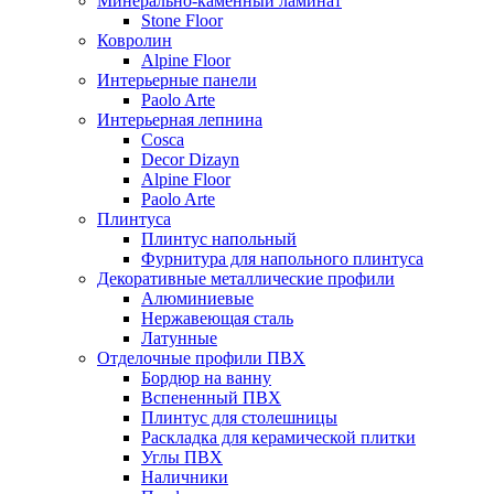
Минерально-каменный ламинат
Stone Floor
Ковролин
Alpine Floor
Интерьерные панели
Paolo Arte
Интерьерная лепнина
Cosca
Decor Dizayn
Alpine Floor
Paolo Arte
Плинтуса
Плинтус напольный
Фурнитура для напольного плинтуса
Декоративные металлические профили
Алюминиевые
Нержавеющая сталь
Латунные
Отделочные профили ПВХ
Бордюр на ванну
Вспененный ПВХ
Плинтус для столешницы
Раскладка для керамической плитки
Углы ПВХ
Наличники