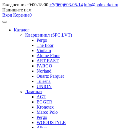
Ежедневно с 9:00-18:00
+7(960)603-05-14
info@polmarket.ru
Напишите нам
Вход
Корзина
0
Каталог
Кварцвинил (SPC,LVT)
Pergo
The floor
Vinilam
Alpine Floor
ART EAST
FARGO
Norland
Quartz Parquet
Tulesna
UNION
Ламинат
AGT
EGGER
Kronotex
Marco Polo
Pergo
WOODSTYLE
Alloc