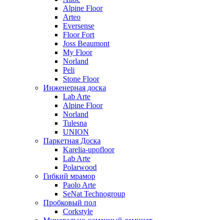
Alpine Floor
Arteo
Eversense
Floor Fort
Joss Beaumont
My Floor
Norland
Peli
Stone Floor
Инженерная доска
Lab Arte
Alpine Floor
Norland
Tulesna
UNION
Паркетная Доска
Karelia-upofloor
Lab Arte
Polarwood
Гибкий мрамор
Paolo Arte
SeNat Technogroup
Пробковый пол
Corkstyle