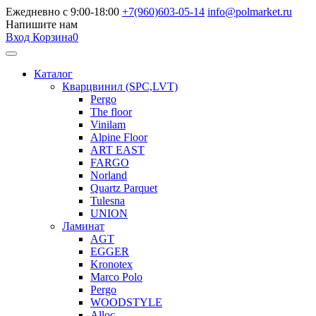
Ежедневно с 9:00-18:00
+7(960)603-05-14
info@polmarket.ru
Напишите нам
Вход
Корзина
0
Каталог
Кварцвинил (SPC,LVT)
Pergo
The floor
Vinilam
Alpine Floor
ART EAST
FARGO
Norland
Quartz Parquet
Tulesna
UNION
Ламинат
AGT
EGGER
Kronotex
Marco Polo
Pergo
WOODSTYLE
Alloc