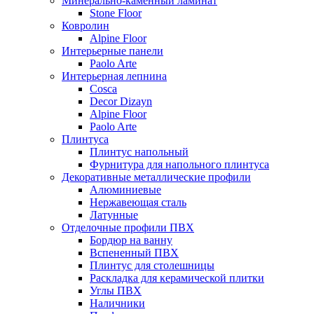
Минерально-каменный ламинат
Stone Floor
Ковролин
Alpine Floor
Интерьерные панели
Paolo Arte
Интерьерная лепнина
Cosca
Decor Dizayn
Alpine Floor
Paolo Arte
Плинтуса
Плинтус напольный
Фурнитура для напольного плинтуса
Декоративные металлические профили
Алюминиевые
Нержавеющая сталь
Латунные
Отделочные профили ПВХ
Бордюр на ванну
Вспененный ПВХ
Плинтус для столешницы
Раскладка для керамической плитки
Углы ПВХ
Наличники