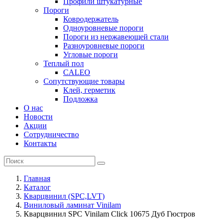
Профили штукатурные
Пороги
Ковродержатель
Одноуровневые пороги
Пороги из нержавеющей стали
Разноуровневые пороги
Угловые пороги
Теплый пол
CALEO
Сопутствующие товары
Клей, герметик
Подложка
О нас
Новости
Акции
Сотрудничество
Контакты
Главная
Каталог
Кварцвинил (SPC,LVT)
Виниловый ламинат Vinilam
Кварцвинил SPC Vinilam Click 10675 Дуб Гюстров