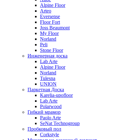
Alpine Floor
Arteo
Eversense
Floor Fort
Joss Beaumont
My Floor
Norland
Peli
Stone Floor
Инженерная доска
Lab Arte
Alpine Floor
Norland
Tulesna
UNION
Паркетная Доска
Karelia-upofloor
Lab Arte
Polarwood
Гибкий мрамор
Paolo Arte
SeNat Technogroup
Пробковый пол
Corkstyle