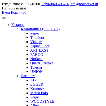
Ежедневно с 9:00-18:00
+7(960)603-05-14
info@polmarket.ru
Напишите нам
Вход
Корзина
0
Каталог
Кварцвинил (SPC,LVT)
Pergo
The floor
Vinilam
Alpine Floor
ART EAST
FARGO
Norland
Quartz Parquet
Tulesna
UNION
Ламинат
AGT
EGGER
Kronotex
Marco Polo
Pergo
WOODSTYLE
Alloc