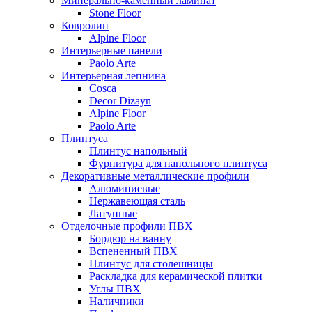
Минерально-каменный ламинат
Stone Floor
Ковролин
Alpine Floor
Интерьерные панели
Paolo Arte
Интерьерная лепнина
Cosca
Decor Dizayn
Alpine Floor
Paolo Arte
Плинтуса
Плинтус напольный
Фурнитура для напольного плинтуса
Декоративные металлические профили
Алюминиевые
Нержавеющая сталь
Латунные
Отделочные профили ПВХ
Бордюр на ванну
Вспененный ПВХ
Плинтус для столешницы
Раскладка для керамической плитки
Углы ПВХ
Наличники