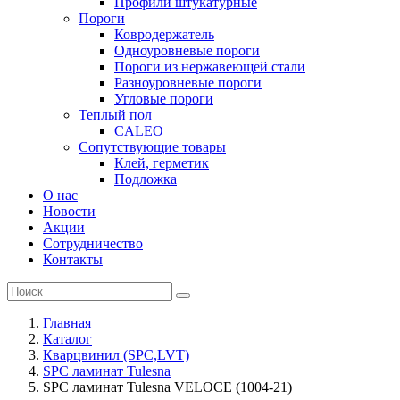
Профили штукатурные
Пороги
Ковродержатель
Одноуровневые пороги
Пороги из нержавеющей стали
Разноуровневые пороги
Угловые пороги
Теплый пол
CALEO
Сопутствующие товары
Клей, герметик
Подложка
О нас
Новости
Акции
Сотрудничество
Контакты
Главная
Каталог
Кварцвинил (SPC,LVT)
SPC ламинат Tulesna
SPC ламинат Tulesna VELOCE (1004-21)