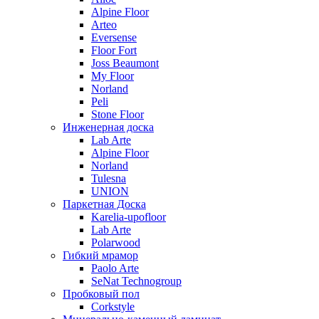
Alpine Floor
Arteo
Eversense
Floor Fort
Joss Beaumont
My Floor
Norland
Peli
Stone Floor
Инженерная доска
Lab Arte
Alpine Floor
Norland
Tulesna
UNION
Паркетная Доска
Karelia-upofloor
Lab Arte
Polarwood
Гибкий мрамор
Paolo Arte
SeNat Technogroup
Пробковый пол
Corkstyle