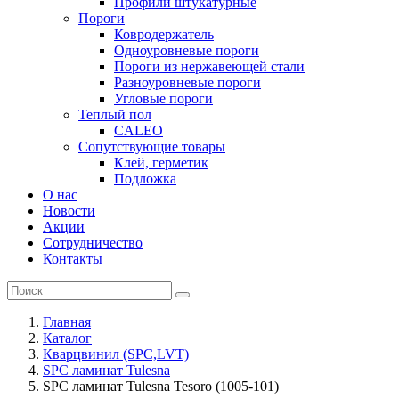
Профили штукатурные
Пороги
Ковродержатель
Одноуровневые пороги
Пороги из нержавеющей стали
Разноуровневые пороги
Угловые пороги
Теплый пол
CALEO
Сопутствующие товары
Клей, герметик
Подложка
О нас
Новости
Акции
Сотрудничество
Контакты
Главная
Каталог
Кварцвинил (SPC,LVT)
SPC ламинат Tulesna
SPC ламинат Tulesna Tesoro (1005-101)