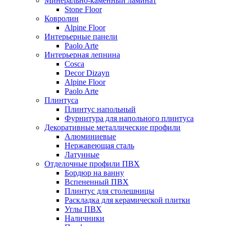
Минерально-каменный ламинат
Stone Floor
Ковролин
Alpine Floor
Интерьерные панели
Paolo Arte
Интерьерная лепнина
Cosca
Decor Dizayn
Alpine Floor
Paolo Arte
Плинтуса
Плинтус напольный
Фурнитура для напольного плинтуса
Декоративные металлические профили
Алюминиевые
Нержавеющая сталь
Латунные
Отделочные профили ПВХ
Бордюр на ванну
Вспененный ПВХ
Плинтус для столешницы
Раскладка для керамической плитки
Углы ПВХ
Наличники