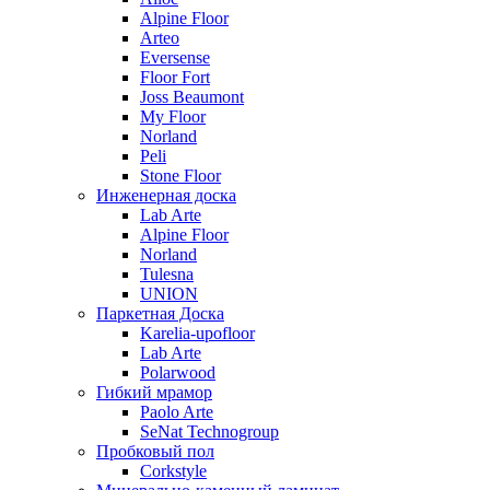
Alpine Floor
Arteo
Eversense
Floor Fort
Joss Beaumont
My Floor
Norland
Peli
Stone Floor
Инженерная доска
Lab Arte
Alpine Floor
Norland
Tulesna
UNION
Паркетная Доска
Karelia-upofloor
Lab Arte
Polarwood
Гибкий мрамор
Paolo Arte
SeNat Technogroup
Пробковый пол
Corkstyle