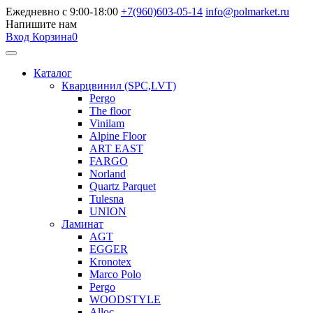
Ежедневно с 9:00-18:00
+7(960)603-05-14
info@polmarket.ru
Напишите нам
Вход
Корзина
0
Каталог
Кварцвинил (SPC,LVT)
Pergo
The floor
Vinilam
Alpine Floor
ART EAST
FARGO
Norland
Quartz Parquet
Tulesna
UNION
Ламинат
AGT
EGGER
Kronotex
Marco Polo
Pergo
WOODSTYLE
Alloc