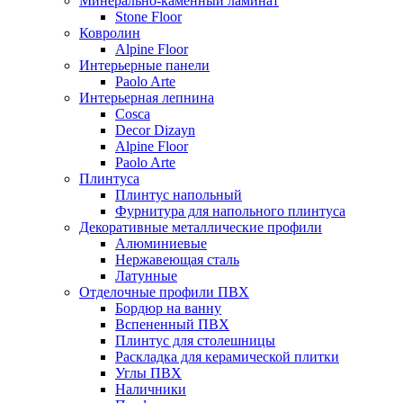
Минерально-каменный ламинат
Stone Floor
Ковролин
Alpine Floor
Интерьерные панели
Paolo Arte
Интерьерная лепнина
Cosca
Decor Dizayn
Alpine Floor
Paolo Arte
Плинтуса
Плинтус напольный
Фурнитура для напольного плинтуса
Декоративные металлические профили
Алюминиевые
Нержавеющая сталь
Латунные
Отделочные профили ПВХ
Бордюр на ванну
Вспененный ПВХ
Плинтус для столешницы
Раскладка для керамической плитки
Углы ПВХ
Наличники