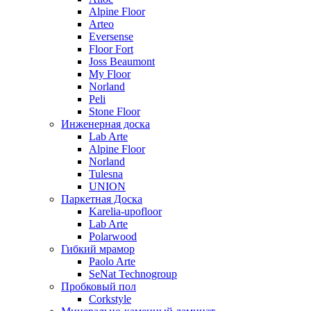
Alpine Floor
Arteo
Eversense
Floor Fort
Joss Beaumont
My Floor
Norland
Peli
Stone Floor
Инженерная доска
Lab Arte
Alpine Floor
Norland
Tulesna
UNION
Паркетная Доска
Karelia-upofloor
Lab Arte
Polarwood
Гибкий мрамор
Paolo Arte
SeNat Technogroup
Пробковый пол
Corkstyle