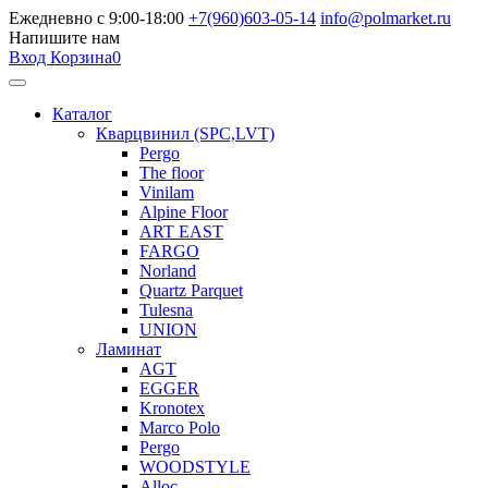
Ежедневно с 9:00-18:00
+7(960)603-05-14
info@polmarket.ru
Напишите нам
Вход
Корзина
0
Каталог
Кварцвинил (SPC,LVT)
Pergo
The floor
Vinilam
Alpine Floor
ART EAST
FARGO
Norland
Quartz Parquet
Tulesna
UNION
Ламинат
AGT
EGGER
Kronotex
Marco Polo
Pergo
WOODSTYLE
Alloc