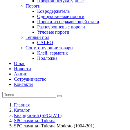
Профили штукатурные
Пороги
Ковродержатель
Одноуровневые пороги
Пороги из нержавеющей стали
Разноуровневые пороги
Угловые пороги
Теплый пол
CALEO
Сопутствующие товары
Клей, герметик
Подложка
О нас
Новости
Акции
Сотрудничество
Контакты
Главная
Каталог
Кварцвинил (SPC,LVT)
SPC ламинат Tulesna
SPC ламинат Tulesna Modesto (1004-301)