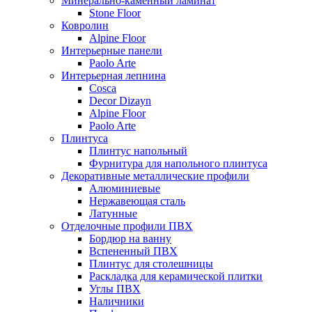
Минерально-каменный ламинат
Stone Floor
Ковролин
Alpine Floor
Интерьерные панели
Paolo Arte
Интерьерная лепнина
Cosca
Decor Dizayn
Alpine Floor
Paolo Arte
Плинтуса
Плинтус напольный
Фурнитура для напольного плинтуса
Декоративные металлические профили
Алюминиевые
Нержавеющая сталь
Латунные
Отделочные профили ПВХ
Бордюр на ванну
Вспененный ПВХ
Плинтус для столешницы
Раскладка для керамической плитки
Углы ПВХ
Наличники