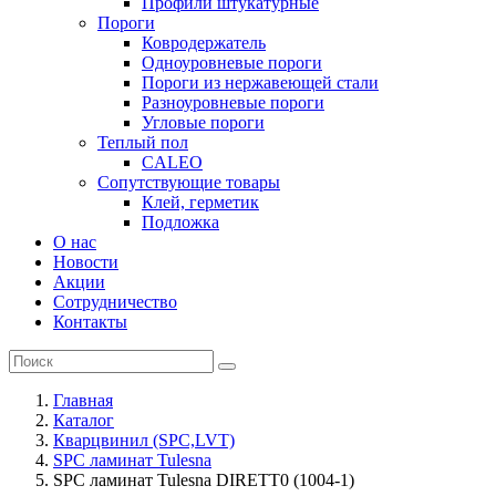
Профили штукатурные
Пороги
Ковродержатель
Одноуровневые пороги
Пороги из нержавеющей стали
Разноуровневые пороги
Угловые пороги
Теплый пол
CALEO
Сопутствующие товары
Клей, герметик
Подложка
О нас
Новости
Акции
Сотрудничество
Контакты
Главная
Каталог
Кварцвинил (SPC,LVT)
SPC ламинат Tulesna
SPC ламинат Tulesna DIRETT0 (1004-1)