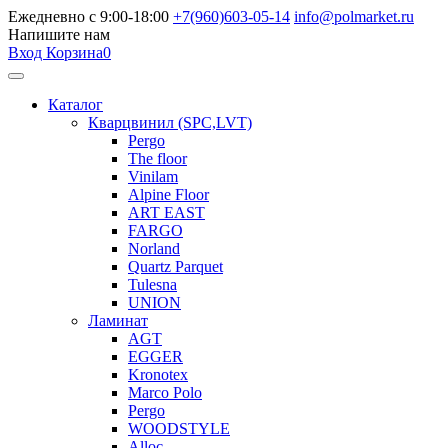
Ежедневно с 9:00-18:00
+7(960)603-05-14
info@polmarket.ru
Напишите нам
Вход
Корзина
0
Каталог
Кварцвинил (SPC,LVT)
Pergo
The floor
Vinilam
Alpine Floor
ART EAST
FARGO
Norland
Quartz Parquet
Tulesna
UNION
Ламинат
AGT
EGGER
Kronotex
Marco Polo
Pergo
WOODSTYLE
Alloc