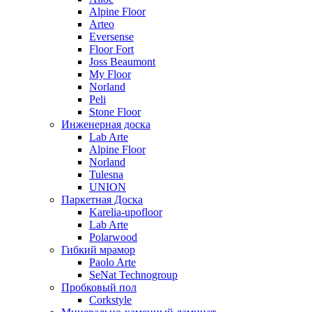
Alpine Floor
Arteo
Eversense
Floor Fort
Joss Beaumont
My Floor
Norland
Peli
Stone Floor
Инженерная доска
Lab Arte
Alpine Floor
Norland
Tulesna
UNION
Паркетная Доска
Karelia-upofloor
Lab Arte
Polarwood
Гибкий мрамор
Paolo Arte
SeNat Technogroup
Пробковый пол
Corkstyle